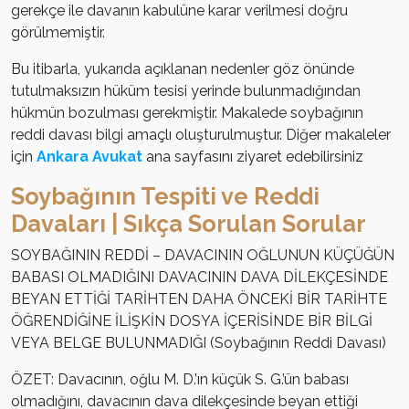
gerekçe ile davanın kabulüne karar verilmesi doğru
görülmemiştir.
Bu itibarla, yukarıda açıklanan nedenler göz önünde
tutulmaksızın hüküm tesisi yerinde bulunmadığından
hükmün bozulması gerekmiştir. Makalede soybağının
reddi davası bilgi amaçlı oluşturulmuştur. Diğer makaleler
için
Ankara Avukat
ana sayfasını ziyaret edebilirsiniz
Soybağının Tespiti ve Reddi
Davaları | Sıkça Sorulan Sorular
SOYBAĞININ REDDİ – DAVACININ OĞLUNUN KÜÇÜĞÜN
BABASI OLMADIĞINI DAVACININ DAVA DİLEKÇESİNDE
BEYAN ETTİĞİ TARİHTEN DAHA ÖNCEKİ BİR TARİHTE
ÖĞRENDİĞİNE İLİŞKİN DOSYA İÇERİSİNDE BİR BİLGİ
VEYA BELGE BULUNMADIĞI (Soybağının Reddi Davası)
ÖZET: Davacının, oğlu M. D.’ın küçük S. G.’ün babası
olmadığını, davacının dava dilekçesinde beyan ettiği