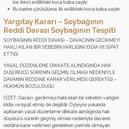
ise, ikinci evlilikteki koca baba sayılır.
Bu karine çürütülürse, ilk evlilikteki koca baba sayılır.
Yargıtay Kararı – Soybağının
Reddi Davası Soybağının Tespiti
SOYBAĞININ REDDİ DAVASI – DAVACININ GECİKMEYİ
HAKLI KILAN BİR SEBEBİN VARLIĞINI İDDİA VE İSPAT
ETTİĞİ
YASAL DÜZENLEME DİKKATE ALINDIĞINDA HAK
DÜŞÜRÜCÜ SÜRENİN GEÇMİŞ OLMASI NEDENİYLE
DAVANIN REDDİNE KARAR VERİLMESİ GEREKTİĞİ –
HÜKMÜN BOZULDUĞU
ÖZET: Davacı, gecikmeyi haklı kılan bir sebebin varlığını
iddia ve ispat etmiş de değildir. Öyleyse yukarıda
açıklanan yasal düzenleme dikkate alındığında hak
düşürücü sürenin geçmiş olması nedeniyle davanın
reddine karar verilmesi gerekirken yerinde olmayan