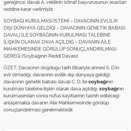
gereğince, davalı A. vekilinin istinaf başvurusunun esastan
reddine karar verilmiştir.
SOYBAĞI KURULMASI İSTEMİ – DAVACININ EVLİLİK
DIŞI DÜNYAYA GELDİĞİ – DAVACININ GENETİK BABASI
DAVALI İLE SOYBAĞININ KURULMASI TALEBİNE
İLİŞKİN OLARAK DAVA AÇILDIĞ – DAVANIN AİLE
MAHKEMESİNDE GÖRÜLÜP SONUÇLANDIRILMASI
GEREĞİ (Soybağının Reddi Davası)
ÖZET: Davacının doğduğu tarih itibariyle annesi S. D.’in
evli olmadığı, davacının evlilik dışı dünyaya geldiği,
davacının genetik babası davalı C. D. ile
soybağı
nın
kurulması talebine ilişkin olarak dava açıldığı,
soybağı
nın
kurulmasından sonra nüfus kayıtlarının tashih edileceği
anlaşılmakla davanın Aile Mahkemesinde görülüp
sonuçlandırılması gerekmektedir.