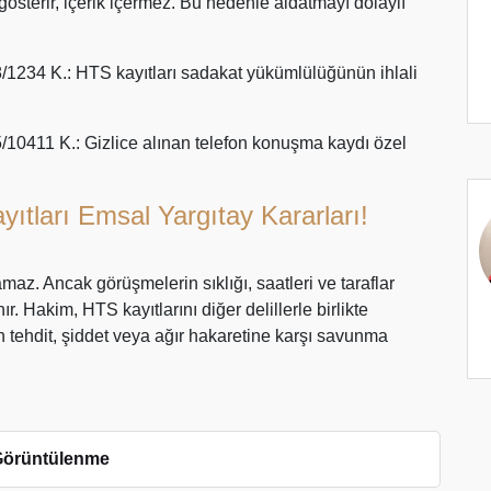
österir, içerik içermez. Bu nedenle aldatmayı dolaylı
/1234 K.: HTS kayıtları sadakat yükümlülüğünün ihlali
/10411 K.: Gizlice alınan telefon konuşma kaydı özel
tları Emsal Yargıtay Kararları!
az. Ancak görüşmelerin sıklığı, saatleri ve taraflar
 Hakim, HTS kayıtlarını diğer delillerle birlikte
şin tehdit, şiddet veya ağır hakaretine karşı savunma
Görüntülenme