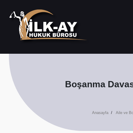
Boşanma Davasın
Anasayfa
Aile ve 