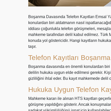
Boşanma Davasında Telefon Kayıtları Emsal Yar
konulardan biri aldatmanın nasıl ispatlanacağıdı
iddiası çoğunlukla telefon görüşmeleri, mesajla
mahkeme tarafından delil kabul edilmez. Türk 
konuda yol göstericidir. Hangi kayıtların hukuk
taşır.
Telefon Kayıtları Boşanma
Boşanma davasında en önemli konulardan biri de
delilin hukuka uygun elde edilmesi gerekir. Kiş
gizliliğini ihlal eder. Bu kayıt mahkemede delil
Hukuka Uygun Telefon Kayı
Mahkeme kararı ile alınan HTS kayıtları geçerlid
görüşme yapıldığını gösterir. Ancak konuşmaların
sadakat yükümlülüğünü ispat için kullanılabilece