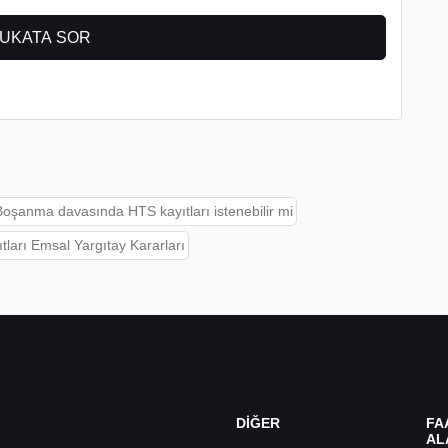
Boşanma davasında HTS kayıtları istenebilir mi
tları Emsal Yargıtay Kararları
DİĞER
FA
AL