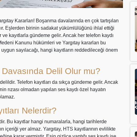
gıtay Kararları! Boşanma davalarında en çok tartışılan
r. Eşlerden birinin sadakat yükümlülüğünü ihlal ettiği
r ve kayıtlarla gündeme gelir. Ancak her telefon kaydı
Medeni Kanunu hükümleri ve Yargıtay kararları bu
a uygun sayılacağı, hangi kayıtların reddedileceği önem
 Davasında Delil Olur mu?
lildir. Telefon kayıtları da sıkça gündeme gelir. Ancak
inin rızası olmadan yapılan ses kaydı özel hayatın
 olamaz.
tları Nelerdir?
ir. Bu kayıtlar hangi numaralarla, hangi tarihlerde
 içeriği yer almaz. Yargıtay, HTS kayıtlarının evlilikte
ğine karar vermiştir. Eşin gizlice yaptığı ses kaydı ise