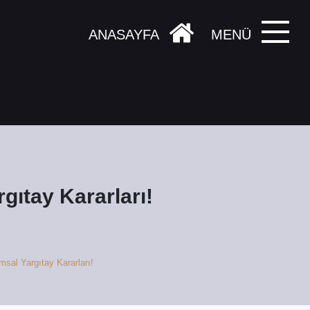
ANASAYFA
MENÜ
gıtay Kararları!
sal Yargıtay Kararları!