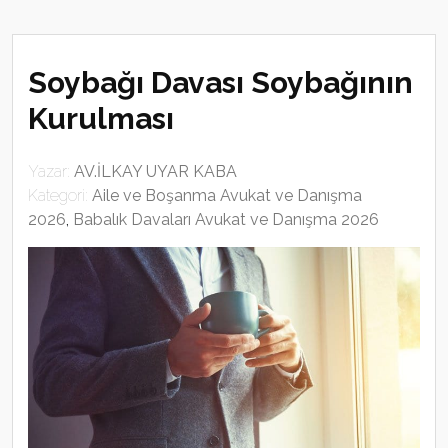
Soybağı Davası Soybağının
Kurulması
Yazar:
AV.İLKAY UYAR KABA
Kategori:
Aile ve Boşanma Avukat ve Danışma
2026
,
Babalık Davaları Avukat ve Danışma 2026