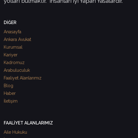
yolları bulmaktır. "İnsanları İyi Yapan Yasalardır."
DİĞER
Anasayfa
Ankara Avukat
Kurumsal
Kariyer
Kadromuz
Arabuluculuk
Faaliyet Alanlarımız
Blog
Haber
İletişim
FAALİYET ALANLARIMIZ
Aile Hukuku