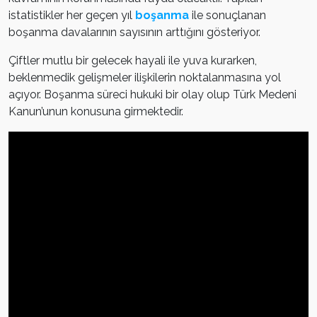
istatistikler her geçen yıl
boşanma
ile sonuçlanan
boşanma davalarının sayısının arttığını gösteriyor.
Çiftler mutlu bir gelecek hayali ile yuva kurarken,
beklenmedik gelişmeler ilişkilerin noktalanmasına yol
açıyor. Boşanma süreci hukuki bir olay olup Türk Medeni
Kanun’unun konusuna girmektedir.