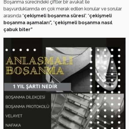
Boşanma sürecindeki çiftler bir avukat ile
başvurduklarında en çok merak edilen konular ve sorular
arasında “
çekişmeli boşanma süresi
”, “
çekişmeli
boşanma aşamaları”,
“
çekişmeli boşanma nasıl
çabuk biter”