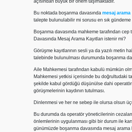
açısından büyük bir önem taşımaktadır.
Bu noktada boşanma davasında
mesaj arama k
talepte bulunulabilir mi sorusu en sık gündeme g
Boşanma davasında mahkeme tarafından cep tel
Davasında Mesaj Arama Kayıtları istenir mi?
Görüşme kayıtlarının sesli ya da yazılı metin h
talebinde bulunulması durumunda boşanma dav
Aile Mahkemesi tarafından kabulü mümkün olmay
Mahkemesi yetkisi içerisinde bu doğrultudaki tal
şekilde kabul gördüğü düşünülse dahi operatörl
görüşmelerinin kaydının tutulması.
Dinlenmesi ve her ne sebep ile olursa olsun üçün
Bu durumda da operatör yöneticilerinin cezalandı
önlemlerinin uygulanması gibi bir durum ile karş
günümüzde boşanma davasında mesaj arama kay