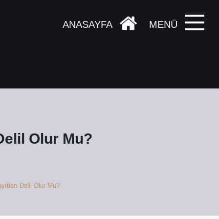
ANASAYFA
MENÜ
elil Olur Mu?
tları Delil Olur Mu?