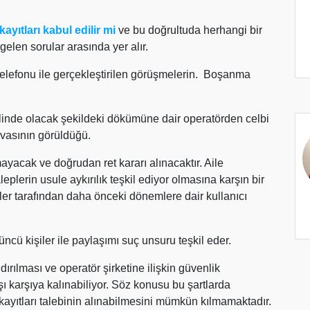
ayıtları kabul edilir mi
ve bu doğrultuda herhangi bir
elen sorular arasında yer alır.
efonu ile gerçekleştirilen görüşmelerin. Boşanma
alinde olacak şekildeki dökümüne dair operatörden celbi
asının görüldüğü.
acak ve doğrudan ret kararı alınacaktır. Aile
eplerin usule aykırılık teşkil ediyor olmasına karşın bir
er tarafından daha önceki dönemlere dair kullanıcı
cü kişiler ile paylaşımı suç unsuru teşkil eder.
rılması ve operatör şirketine ilişkin güvenlik
ı karşıya kalınabiliyor. Söz konusu bu şartlarda
ıtları talebinin alınabilmesini mümkün kılmamaktadır.