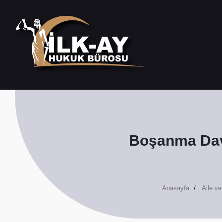
Boşanma Dava
Anasayfa
Aile v