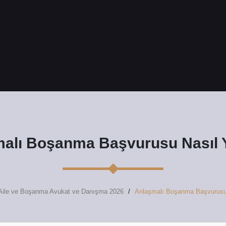
alı Boşanma Başvurusu Nasıl Y
Aile ve Boşanma Avukat ve Danışma 2026
Anlaşmalı Boşanma Başvurusu 