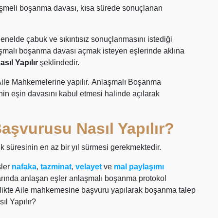
işmeli boşanma davası, kısa sürede sonuçlanan
enelde çabuk ve sıkıntısız sonuçlanmasını istediği
aşmalı boşanma davası açmak isteyen eşlerinde aklına
ıl Yapılır
şeklindedir.
le Mahkemelerine yapılır. Anlaşmalı Boşanma
inin eşin davasını kabul etmesi halinde açılarak
şvurusu Nasıl Yapılır?
 süresinin en az bir yıl sürmesi gerekmektedir.
şler
nafaka
,
tazminat
,
velayet
ve
mal paylaşımı
arında anlaşan eşler anlaşmalı boşanma protokol
birlikte Aile mahkemesine başvuru yapılarak boşanma talep
ıl Yapılır?