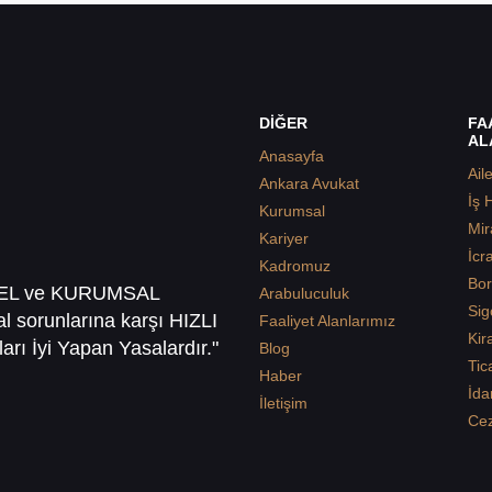
DİĞER
FA
AL
Anasayfa
Ail
Ankara Avukat
İş 
Kurumsal
Mir
Kariyer
İcr
Kadromuz
Bor
SEL ve KURUMSAL
Arabuluculuk
Sig
sal sorunlarına karşı HIZLI
Faaliyet Alanlarımız
Kir
arı İyi Yapan Yasalardır."
Blog
Tic
Haber
İda
İletişim
Ce