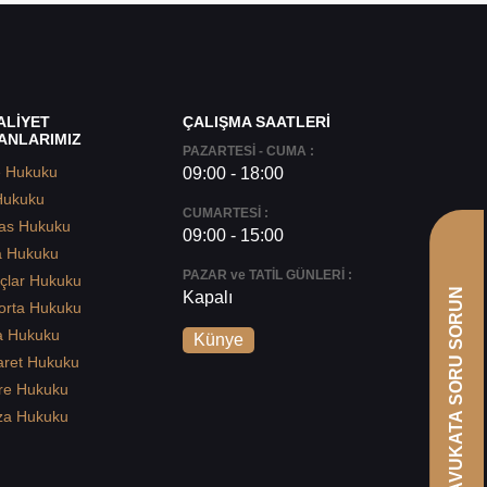
ALİYET
ÇALIŞMA SAATLERİ
ANLARIMIZ
PAZARTESİ - CUMA :
e Hukuku
09:00 - 18:00
Hukuku
CUMARTESİ :
as Hukuku
09:00 - 15:00
a Hukuku
PAZAR ve TATİL GÜNLERİ :
çlar Hukuku
AVUKATA SORU SORUN
Kapalı
orta Hukuku
a Hukuku
Künye
aret Hukuku
re Hukuku
za Hukuku