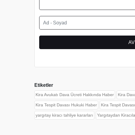
Etiketler
Kira Avukatı Dava Ücreti Hakkında Haber
Kira Dav
Kira Tespit Davası Hukuki Haber
Kira Tespit Davası
yargıtay kiracı tahliye kararları
Yargıtaydan Kiracıla