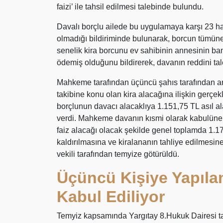
faizi’ ile tahsil edilmesi talebinde bulundu.
Davalı borçlu ailede bu uygulamaya karşı 23 haz
olmadığı bildiriminde bulunarak, borcun tümüne, 
senelik kira borcunu ev sahibinin annesinin b
ödemiş olduğunu bildirerek, davanın reddini tale
Mahkeme tarafından üçüncü şahıs tarafından ann
takibine konu olan kira alacağına ilişkin gerç
borçlunun davacı alacaklıya 1.151,75 TL asıl a
verdi. Mahkeme davanın kısmi olarak kabulüne, 
faiz alacağı olacak şekilde genel toplamda 1.1
kaldırılmasına ve kiralananın tahliye edilmesi
vekili tarafından temyize götürüldü.
Üçüncü Kişiye Yapıla
Kabul Ediliyor
Temyiz kapsamında Yargıtay 8.Hukuk Dairesi tara