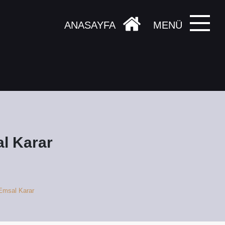
ANASAYFA
MENÜ
al Karar
 Emsal Karar