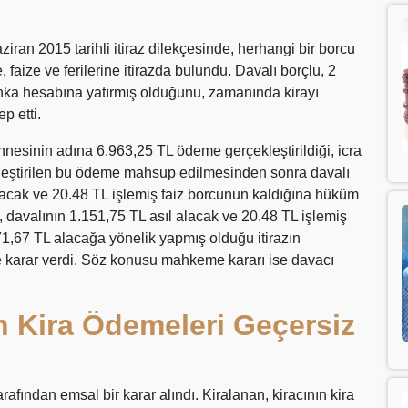
iran 2015 tarihli itiraz dilekçesinde, herhangi bir borcu
faize ve ferilerine itirazda bulundu. Davalı borçlu, 2
anka hesabına yatırmış olduğunu, zamanında kirayı
p etti.
esinin adına 6.963,25 TL ödeme gerçekleştirildiği, icra
ekleştirilen bu ödeme mahsup edilmesinden sonra davalı
lacak ve 20.48 TL işlemiş faiz borcunun kaldığına hüküm
davalının 1.151,75 TL asıl alacak ve 20.48 TL işlemiş
71,67 TL alacağa yönelik yapmış olduğu itirazın
ne karar verdi. Söz konusu mahkeme kararı ise davacı
n Kira Ödemeleri Geçersiz
fından emsal bir karar alındı. Kiralanan, kiracının kira