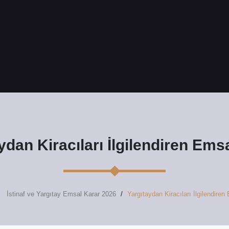
ydan Kiracıları İlgilendiren Ems
İstinaf ve Yargıtay Emsal Karar 2026
Yargıtaydan Kiracıları İlgilendiren