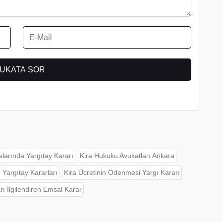
alarında Yargıtay Kararı
Kira Hukuku Avukatları Ankara
 Yargıtay Kararları
Kira Ücretinin Ödenmesi Yargı Kararı
rı İlgilendiren Emsal Karar