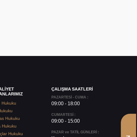
ALİYET
ÇALIŞMA SAATLERİ
ANLARIMIZ
PAZARTESİ - CUMA :
e Hukuku
09:00 - 18:00
Hukuku
CUMARTESİ :
as Hukuku
09:00 - 15:00
a Hukuku
PAZAR ve TATİL GÜNLERİ :
çlar Hukuku