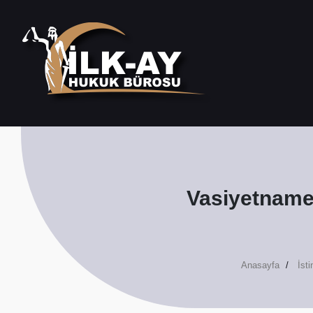
Vasiyetnamen
Anasayfa
İst