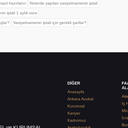
sıl hazırlanır
Noterde yapılan vasiyetnamenin iptali
in iptali 1 aylık süre
aşlar?
Vasiyetnamenin iptali için gerekli şartlar?
DİĞER
FA
AL
Anasayfa
Ail
Ankara Avukat
İş 
Kurumsal
Mir
Kariyer
İcr
Kadromuz
Bor
SEL ve KURUMSAL
Arabuluculuk