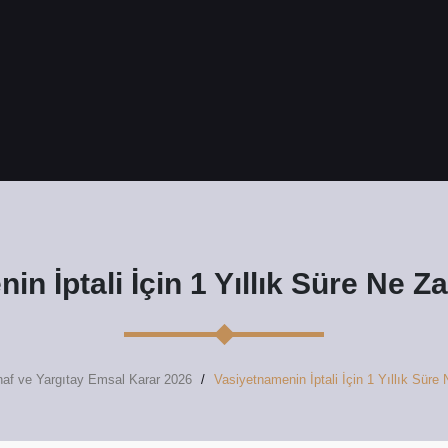
in İptali İçin 1 Yıllık Süre Ne 
inaf ve Yargıtay Emsal Karar 2026
Vasiyetnamenin İptali İçin 1 Yıllık Sür