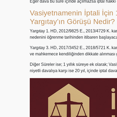
Eğer dava bu süre içinde açılmazsa iptal hakkı 
Vasiyetnamenin İptali İçin
Yargıtay’ın Görüşü Nedir?
Yargıtay 1. HD, 2012/9825 E., 2013/4729 K. karar
nedenini öğrenme tarihinden itibaren başlayaca
Yargıtay 3. HD, 2017/3452 E., 2018/5721 K. kara
ve mahkemece kendiliğinden dikkate alınması gere
Diğer Süreler ise; 1 yıllık süreye ek olarak; Va
niyetli davalıya karşı ise 20 yıl, içinde iptal davas