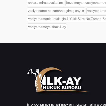
ankara miras avukatları
bozulmayan vasiyetname na
vasiyetname ne zaman açılmış sayılır
vasiyetnamen
Vasiyetnamenin İptali İçin 1 Yıllık Süre Ne Zaman B
Vasiyetnameye itiraz 1 ay
İLKAY HUKUK BÜROSU olarak, BİREY