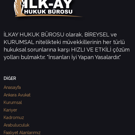
İLKAY HUKUK BÜROSU olarak, BİREYSEL ve
KURUMSAL nitelikteki müvekkillerinin her türlü
hukuksal sorunlarına karşı HIZLI VE ETKİLİ çözüm
yolları bulmaktır. "İnsanları İyi Yapan Yasalardır."
DİĞER
Anasayfa
Ankara Avukat
Kurumsal
Kariyer
Kadromuz
Arabuluculuk
Faaliyet Alanlarımız