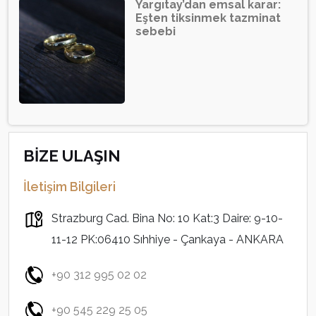
Yargıtay’dan emsal karar:
Eşten tiksinmek tazminat
sebebi
BİZE ULAŞIN
İletişim Bilgileri
Strazburg Cad. Bina No: 10 Kat:3 Daire: 9-10-
11-12 PK:06410 Sıhhiye - Çankaya - ANKARA
+90 312 995 02 02
+90 545 229 25 05