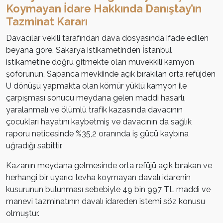
Koymayan İdare Hakkında Danıştay’ın
Tazminat Kararı
Davacılar vekili tarafından dava dosyasında ifade edilen
beyana göre, Sakarya istikametinden İstanbul
istikametine doğru gitmekte olan müvekkili kamyon
şoförünün, Sapanca mevkiinde açık bırakılan orta refüjden
U dönüşü yapmakta olan kömür yüklü kamyon ile
çarpışması sonucu meydana gelen maddi hasarlı,
yaralanmalı ve ölümlü trafik kazasında davacının
çocukları hayatını kaybetmiş ve davacının da sağlık
raporu neticesinde %35,2 oranında iş gücü kaybına
uğradığı sabittir.
Kazanın meydana gelmesinde orta refüjü açık bırakan ve
herhangi bir uyarıcı levha koymayan davalı idarenin
kusurunun bulunması sebebiyle 49 bin 997 TL maddi ve
manevi tazminatının davalı idareden istemi söz konusu
olmuştur.