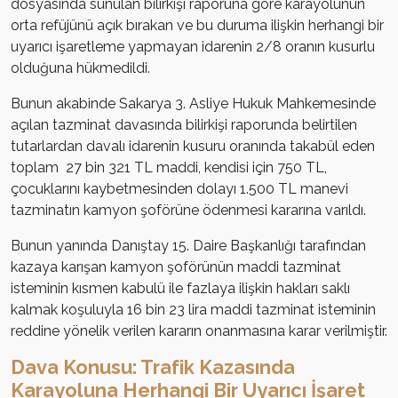
dosyasında sunulan bilirkişi raporuna göre karayolunun
orta refüjünü açık bırakan ve bu duruma ilişkin herhangi bir
uyarıcı işaretleme yapmayan idarenin 2/8 oranın kusurlu
olduğuna hükmedildi.
Bunun akabinde Sakarya 3. Asliye Hukuk Mahkemesinde
açılan tazminat davasında bilirkişi raporunda belirtilen
tutarlardan davalı idarenin kusuru oranında takabül eden
toplam 27 bin 321 TL maddi, kendisi için 750 TL,
çocuklarını kaybetmesinden dolayı 1.500 TL manevi
tazminatın kamyon şoförüne ödenmesi kararına varıldı.
Bunun yanında Danıştay 15. Daire Başkanlığı tarafından
kazaya karışan kamyon şoförünün maddi tazminat
isteminin kısmen kabulü ile fazlaya ilişkin hakları saklı
kalmak koşuluyla 16 bin 23 lira maddi tazminat isteminin
reddine yönelik verilen kararın onanmasına karar verilmiştir.
Dava Konusu: Trafik Kazasında
Karayoluna Herhangi Bir Uyarıcı İşaret