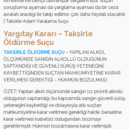
Kimisinde ise bilinçli davranışlar sergilenmiştir. Suçun
soruşturma aşaması da yargılama aşaması da bir ceza
avukatı aracılığı ile takip edilirse, çok daha faydalı olacaktır.
| Taksirle Adam Yaralama Suçu
Yargıtay Kararı – Taksirle
Öldürme Suçu
TAKSİRLE ÖLDÜRME SUÇU
– YAPILAN ALKOL
ÖLÇÜMÜNDE SANIĞIN ALKOLLÜ OLDUĞUNUN
SAPTANDIĞI VE GÜVENLİ SÜRÜŞ YETENEĞİNİ
KAYBETTİĞİNDEN SUÇTAN MAHKUMİYETİNE KARAR
VERİLMESİ GEREKTİĞİ – HÜKMÜN BOZULMASI
ÖZET: Yapılan alkol ölçümünde sanığın 111 promil alkollü
olduğunun saptandığı, bu kapsamda sanığın güvenli sürüş
yeteneğini kaybettiği ve dolayısıyla atılı suçtan
mahkumiyetine karar verilmesi gerektiği halde, beraatine
karar verilmesi isabetsiz olduğundan, bozmayı
gerektirmiştir. Hükmün bozulmasına karar verilmiştir.