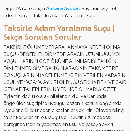
Diğer Makaleler için
Ankara Avukat
Sayfasını ziyaret
edebilirsiniz. | Taksirle Adam Yaralama Suçu
Taksirle Adam Yaralama Suçu |
Sıkça Sorulan Sorular
TAKSİRLE ÖLÜME VE YARALANMAYA NEDEN OLMA
SUÇU -DEĞERLENDİRMEDE ARACIN UZUNLUĞU YOL
KOŞULLARININ GÖZ ÖNÜNE ALINMADIĞI TANIĞIN
DİNLENMEDİĞİ VE SANIĞIN ARACININ TAKOMETRE
SONUÇLARININ İNCELENMEKSİZİN VERİLEN KARARIN
USUL VE YASAYA AYKIRI OLDUĞU ŞEKLİNDEKİ VE SAİR
İSTİNAF TALEPLERİNİN YERİNDE OLMADIĞI ÖZET:
Eylemin doğru olarak nitelendirildiği ve Kanunda
öngörülen suç tipine uyduğu, cezanın kanuni bağlamda
uygulandığı, bu nedenle katılanlar vekilinin “Olayda bilinçli
taksir koşullarının oluştuğu ve TCK’nın 62. maddesi
gereğince indirim yapılmasının usul ve yasaya aykırı