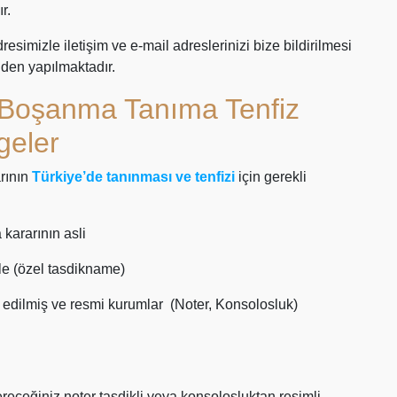
r.
resimizle iletişim ve e-mail adreslerinizi bize bildirilmesi
nden yapılmaktadır.
 Boşanma Tanıma Tenfiz
geler
rının
Türkiye’de tanınması ve tenfizi
için gerekli
kararının asli
le (özel tasdikname)
 edilmiş ve resmi kurumlar (Noter, Konsolosluk)
receğiniz noter tasdikli veya konsolosluktan resimli