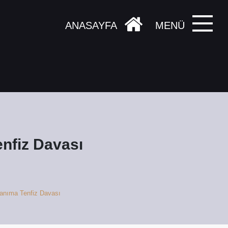
ANASAYFA
MENÜ
nfiz Davası
anıma Tenfiz Davası