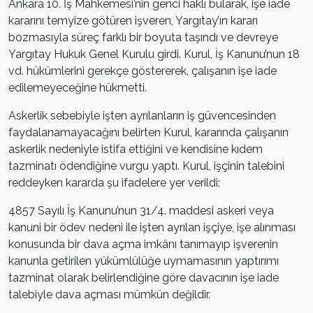
Ankara 10. İş Mahkemesi’nin genci haklı bularak, işe iade
kararını temyize götüren işveren, Yargıtay’ın kararı
bozmasıyla süreç farklı bir boyuta taşındı ve devreye
Yargıtay Hukuk Genel Kurulu girdi. Kurul, İş Kanunu’nun 18
vd. hükümlerini gerekçe göstererek, çalışanın işe iade
edilemeyeceğine hükmetti.
Askerlik sebebiyle işten ayrılanların iş güvencesinden
faydalanamayacağını belirten Kurul, kararında çalışanın
askerlik nedeniyle istifa ettiğini ve kendisine kıdem
tazminatı ödendiğine vurgu yaptı. Kurul, işçinin talebini
reddeyken kararda şu ifadelere yer verildi:
4857 Sayılı İş Kanunu’nun 31/4. maddesi askeri veya
kanuni bir ödev nedeni ile işten ayrılan işçiye, işe alınması
konusunda bir dava açma imkânı tanımayıp işverenin
kanunla getirilen yükümlülüğe uymamasının yaptırımı
tazminat olarak belirlendiğine göre davacının işe iade
talebiyle dava açması mümkün değildir.