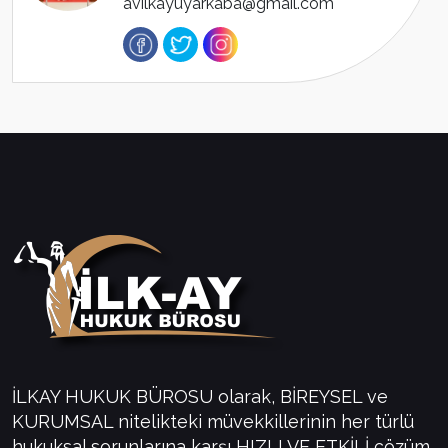
avilkayuyarkaba@gmail.com
İLKAY HUKUK BÜROSU olarak, BİREYSEL ve
KURUMSAL nitelikteki müvekkillerinin her türlü
hukuksal sorunlarına karşı HIZLI VE ETKİLİ çözüm