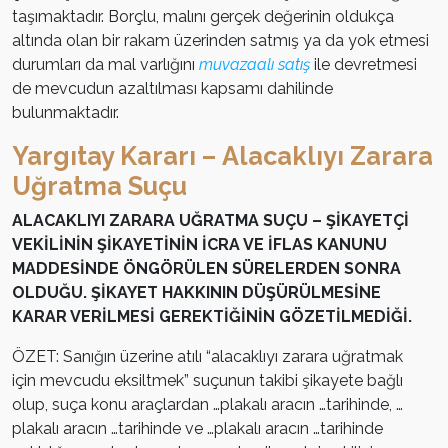
taşımaktadır. Borçlu, malını gerçek değerinin oldukça
altında olan bir rakam üzerinden satmış ya da yok etmesi
durumları da mal varlığını
muvazaalı satış
ile devretmesi
de mevcudun azaltılması kapsamı dahilinde
bulunmaktadır.
Yargıtay Kararı – Alacaklıyı Zarara
Uğratma Suçu
ALACAKLIYI ZARARA UĞRATMA SUÇU – ŞİKAYETÇİ
VEKİLİNİN ŞİKAYETİNİN İCRA VE İFLAS KANUNU
MADDESİNDE ÖNGÖRÜLEN SÜRELERDEN SONRA
OLDUĞU. ŞİKAYET HAKKININ DÜŞÜRÜLMESİNE
KARAR VERİLMESİ GEREKTİĞİNİN GÖZETİLMEDİĞİ.
ÖZET: Sanığın üzerine atılı “alacaklıyı zarara uğratmak
için mevcudu eksiltmek” suçunun takibi şikayete bağlı
olup, suça konu araçlardan …plakalı aracın …tarihinde, …
plakalı aracın …tarihinde ve …plakalı aracın …tarihinde