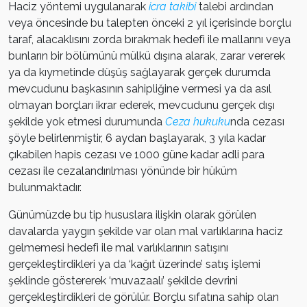
Haciz yöntemi uygulanarak
icra takibi
talebi ardından
veya öncesinde bu talepten önceki 2 yıl içerisinde borçlu
taraf, alacaklısını zorda bırakmak hedefi ile mallarını veya
bunların bir bölümünü mülkü dışına alarak, zarar vererek
ya da kıymetinde düşüş sağlayarak gerçek durumda
mevcudunu başkasının sahipliğine vermesi ya da asıl
olmayan borçları ikrar ederek, mevcudunu gerçek dışı
şekilde yok etmesi durumunda
Ceza hukuku
nda cezası
şöyle belirlenmiştir, 6 aydan başlayarak, 3 yıla kadar
çıkabilen hapis cezası ve 1000 güne kadar adli para
cezası ile cezalandırılması yönünde bir hüküm
bulunmaktadır.
Günümüzde bu tip hususlara ilişkin olarak görülen
davalarda yaygın şekilde var olan mal varlıklarına haciz
gelmemesi hedefi ile mal varlıklarının satışını
gerçekleştirdikleri ya da ‘kağıt üzerinde’ satış işlemi
şeklinde göstererek ‘muvazaalı’ şekilde devrini
gerçekleştirdikleri de görülür. Borçlu sıfatına sahip olan