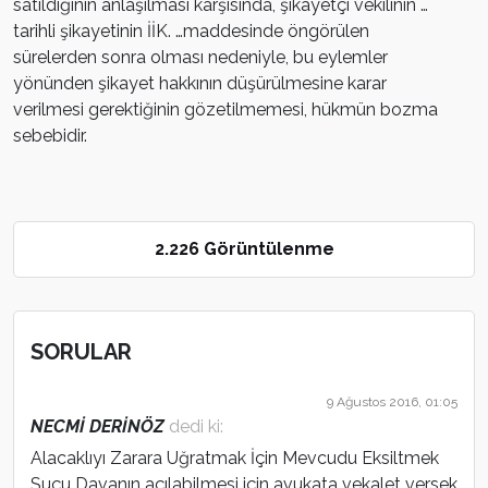
satıldığının anlaşılması karşısında, şikayetçi vekilinin …
tarihli şikayetinin İİK. …maddesinde öngörülen
sürelerden sonra olması nedeniyle, bu eylemler
yönünden şikayet hakkının düşürülmesine karar
verilmesi gerektiğinin gözetilmemesi, hükmün bozma
sebebidir.
2.226 Görüntülenme
SORULAR
9 Ağustos 2016, 01:05
NECMİ DERİNÖZ
dedi ki:
Alacaklıyı Zarara Uğratmak İçin Mevcudu Eksiltmek
Suçu Davanın açılabilmesi için avukata vekalet versek