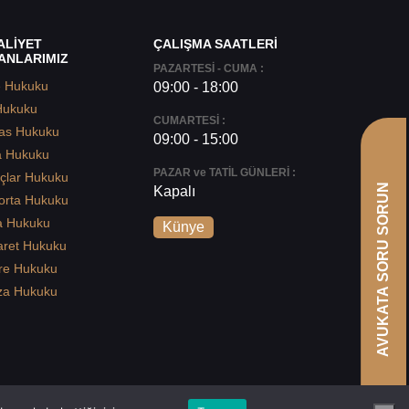
ALİYET
ÇALIŞMA SAATLERİ
ANLARIMIZ
PAZARTESİ - CUMA :
e Hukuku
09:00 - 18:00
Hukuku
CUMARTESİ :
as Hukuku
09:00 - 15:00
a Hukuku
PAZAR ve TATİL GÜNLERİ :
çlar Hukuku
AVUKATA SORU SORUN
Kapalı
orta Hukuku
a Hukuku
Künye
aret Hukuku
re Hukuku
za Hukuku