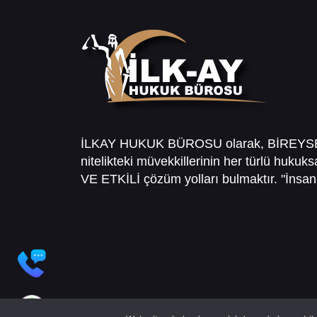
İLKAY HUKUK BÜROSU olarak, BİREY
nitelikteki müvekkillerinin her türlü hukuk
VE ETKİLİ çözüm yolları bulmaktır. "İnsanl