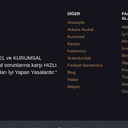
DİĞER
FA
AL
Anasayfa
Ail
Ankara Avukat
İş 
Kurumsal
Mir
Kariyer
İcr
Kadromuz
Bor
SEL ve KURUMSAL
Arabuluculuk
Sig
sal sorunlarına karşı HIZLI
Faaliyet Alanlarımız
Kir
arı İyi Yapan Yasalardır."
Blog
Tic
Haber
İda
İletişim
Ce