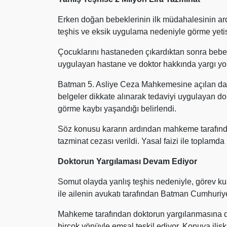
Erken doğan bebeklerinin ilk müdahalesinin ard
teşhis ve eksik uygulama nedeniyle görme yetis
Çocuklarını hastaneden çıkardıktan sonra bebek
uygulayan hastane ve doktor hakkında yargı y
Batman 5. Asliye Ceza Mahkemesine açılan da
belgeler dikkate alınarak tedaviyi uygulayan d
görme kaybı yaşandığı belirlendi.
Söz konusu kararın ardından mahkeme tarafınd
tazminat cezası verildi. Yasal faizi ile toplamda
Doktorun Yargılaması Devam Ediyor
Somut olayda yanlış teşhis nedeniyle, görev ku
ile ailenin avukatı tarafından Batman Cumhuriye
Mahkeme tarafından doktorun yargılanmasına de
birçok yönüyle emsal teşkil ediyor. Konuya iliş