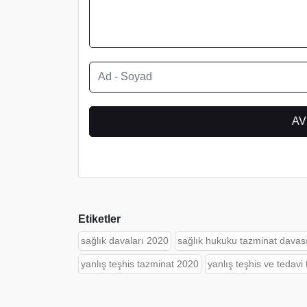
Etiketler
sağlık davaları 2020
sağlık hukuku tazminat davas
yanlış teşhis tazminat 2020
yanlış teşhis ve tedavi