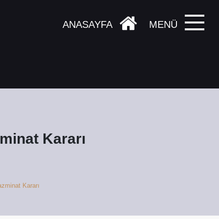
ANASAYFA
MENÜ
zminat Kararı
azminat Kararı