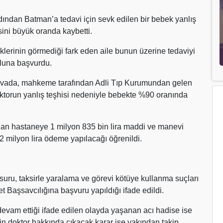
ından Batman’a tedavi için sevk edilen bir bebek yanlış
ini büyük oranda kaybetti.
lerinin görmediği fark eden aile bunun üzerine tedaviyi
oluna başvurdu.
vada, mahkeme tarafından Adli Tıp Kurumundan gelen
oktorun yanlış teşhisi nedeniyle bebekte %90 oranında
an hastaneye 1 milyon 835 bin lira maddi ve manevi
 2 milyon lira ödeme yapılacağı öğrenildi.
suru, taksirle yaralama ve görevi kötüye kullanma suçları
t Başsavcılığına başvuru yapıldığı ifade edildi.
vam ettiği ifade edilen olayda yaşanan acı hadise ise
kin doktor hakkında çıkacak karar ise yakından takip