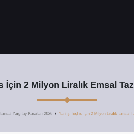
s İçin 2 Milyon Liralık Emsal Ta
Emsal Yargıtay Kararları 2026
Yanlış Teşhis İçin 2 Milyon Liralık Emsal T