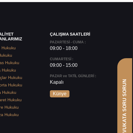
ALİYET
ÇALIŞMA SAATLERİ
ANLARIMIZ
PAZARTESİ - CUMA :
e Hukuku
09:00 - 18:00
Hukuku
CUMARTESİ :
as Hukuku
09:00 - 15:00
a Hukuku
PAZAR ve TATİL GÜNLERİ :
çlar Hukuku
AVUKATA SORU SORUN
Kapalı
orta Hukuku
a Hukuku
Künye
aret Hukuku
re Hukuku
za Hukuku