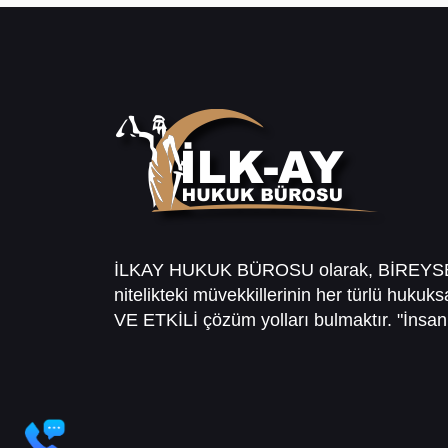
İLKAY HUKUK BÜROSU olarak, BİREY
nitelikteki müvekkillerinin her türlü hukuk
VE ETKİLİ çözüm yolları bulmaktır. "İnsanl