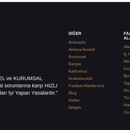
DİĞER
FA
AL
Anasayfa
Ail
Ankara Avukat
İş 
Kurumsal
Mir
Kariyer
İcr
Kadromuz
Bor
SEL ve KURUMSAL
Arabuluculuk
Sig
sal sorunlarına karşı HIZLI
Faaliyet Alanlarımız
Kir
arı İyi Yapan Yasalardır."
Blog
Tic
Haber
İda
İletişim
Ce