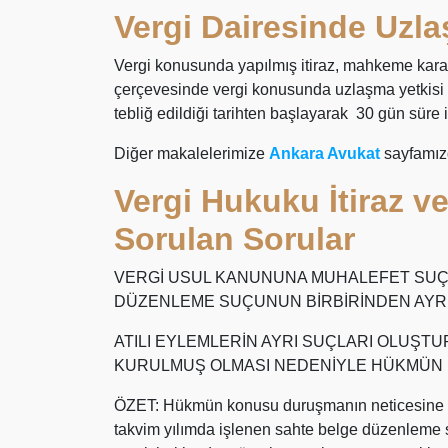
Vergi Dairesinde Uzla
Vergi konusunda yapılmış itiraz, mahkeme kararı
çerçevesinde vergi konusunda uzlaşma yetkisi 
tebliğ edildiği tarihten başlayarak 30 gün süre
Diğer makalelerimize
Ankara Avukat
sayfamızd
Vergi Hukuku İtiraz v
Sorulan Sorular
VERGİ USUL KANUNUNA MUHALEFET SUÇU
DÜZENLEME SUÇUNUN BİRBİRİNDEN AYRI
ATILI EYLEMLERİN AYRI SUÇLARI OLUŞ
KURULMUŞ OLMASI NEDENİYLE HÜKMÜN 
ÖZET: Hükmün konusu duruşmanın neticesine gör
takvim yılımda işlenen sahte belge düzenleme s