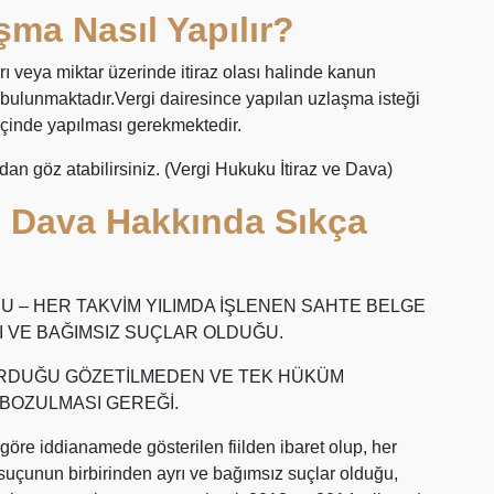
şma Nasıl Yapılır?
 veya miktar üzerinde itiraz olası halinde kanun
bulunmaktadır.Vergi dairesince yapılan uzlaşma isteği
 içinde yapılması gerekmektedir.
an göz atabilirsiniz. (Vergi Hukuku İtiraz ve Dava)
e Dava Hakkında Sıkça
 – HER TAKVİM YILIMDA İŞLENEN SAHTE BELGE
 VE BAĞIMSIZ SUÇLAR OLDUĞU.
TURDUĞU GÖZETİLMEDEN VE TEK HÜKÜM
BOZULMASI GEREĞİ.
e iddianamede gösterilen fiilden ibaret olup, her
uçunun birbirinden ayrı ve bağımsız suçlar olduğu,