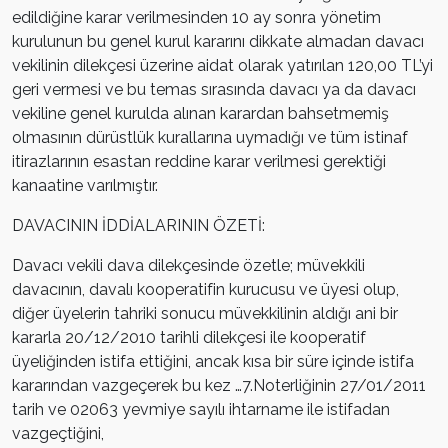
edildiğine karar verilmesinden 10 ay sonra yönetim
kurulunun bu genel kurul kararını dikkate almadan davacı
vekilinin dilekçesi üzerine aidat olarak yatırılan 120,00 TL’yi
geri vermesi ve bu temas sırasında davacı ya da davacı
vekiline genel kurulda alınan karardan bahsetmemiş
olmasının dürüstlük kurallarına uymadığı ve tüm istinaf
itirazlarının esastan reddine karar verilmesi gerektiği
kanaatine varılmıştır.
DAVACININ İDDİALARININ ÖZETİ:
Davacı vekili dava dilekçesinde özetle; müvekkili
davacının, davalı kooperatifin kurucusu ve üyesi olup,
diğer üyelerin tahriki sonucu müvekkilinin aldığı ani bir
kararla 20/12/2010 tarihli dilekçesi ile kooperatif
üyeliğinden istifa ettiğini, ancak kısa bir süre içinde istifa
kararından vazgeçerek bu kez …7.Noterliğinin 27/01/2011
tarih ve 02063 yevmiye sayılı ihtarname ile istifadan
vazgeçtiğini,