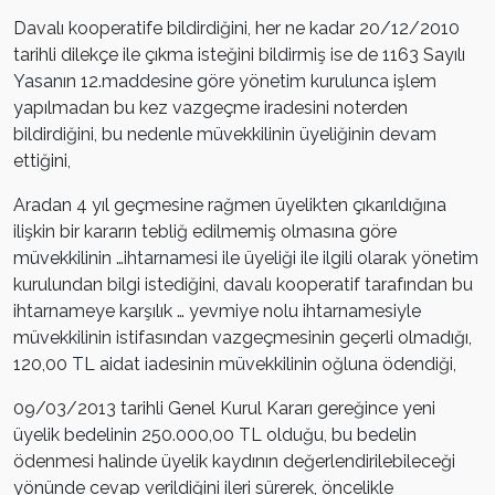
Davalı kooperatife bildirdiğini, her ne kadar 20/12/2010
tarihli dilekçe ile çıkma isteğini bildirmiş ise de 1163 Sayılı
Yasanın 12.maddesine göre yönetim kurulunca işlem
yapılmadan bu kez vazgeçme iradesini noterden
bildirdiğini, bu nedenle müvekkilinin üyeliğinin devam
ettiğini,
Aradan 4 yıl geçmesine rağmen üyelikten çıkarıldığına
ilişkin bir kararın tebliğ edilmemiş olmasına göre
müvekkilinin …ihtarnamesi ile üyeliği ile ilgili olarak yönetim
kurulundan bilgi istediğini, davalı kooperatif tarafından bu
ihtarnameye karşılık … yevmiye nolu ihtarnamesiyle
müvekkilinin istifasından vazgeçmesinin geçerli olmadığı,
120,00 TL aidat iadesinin müvekkilinin oğluna ödendiği,
09/03/2013 tarihli Genel Kurul Kararı gereğince yeni
üyelik bedelinin 250.000,00 TL olduğu, bu bedelin
ödenmesi halinde üyelik kaydının değerlendirilebileceği
yönünde cevap verildiğini ileri sürerek, öncelikle