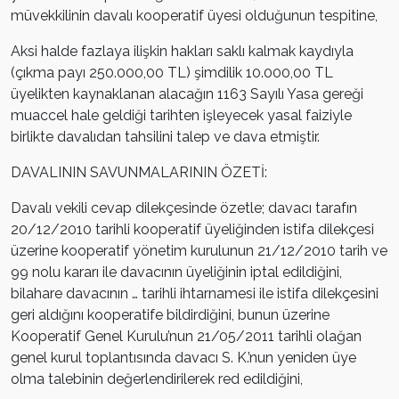
müvekkilinin davalı kooperatif üyesi olduğunun tespitine,
Aksi halde fazlaya ilişkin hakları saklı kalmak kaydıyla
(çıkma payı 250.000,00 TL) şimdilik 10.000,00 TL
üyelikten kaynaklanan alacağın 1163 Sayılı Yasa gereği
muaccel hale geldiği tarihten işleyecek yasal faiziyle
birlikte davalıdan tahsilini talep ve dava etmiştir.
DAVALININ SAVUNMALARININ ÖZETİ:
Davalı vekili cevap dilekçesinde özetle; davacı tarafın
20/12/2010 tarihli kooperatif üyeliğinden istifa dilekçesi
üzerine kooperatif yönetim kurulunun 21/12/2010 tarih ve
99 nolu kararı ile davacının üyeliğinin iptal edildiğini,
bilahare davacının … tarihli ihtarnamesi ile istifa dilekçesini
geri aldığını kooperatife bildirdiğini, bunun üzerine
Kooperatif Genel Kurulu’nun 21/05/2011 tarihli olağan
genel kurul toplantısında davacı S. K.’nun yeniden üye
olma talebinin değerlendirilerek red edildiğini,