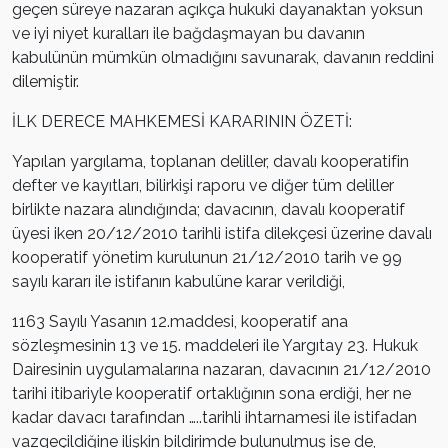
geçen süreye nazaran açıkça hukuki dayanaktan yoksun
ve iyi niyet kuralları ile bağdaşmayan bu davanın
kabulünün mümkün olmadığını savunarak, davanın reddini
dilemiştir.
İLK DERECE MAHKEMESİ KARARININ ÖZETİ:
Yapılan yargılama, toplanan deliller, davalı kooperatifin
defter ve kayıtları, bilirkişi raporu ve diğer tüm deliller
birlikte nazara alındığında; davacının, davalı kooperatif
üyesi iken 20/12/2010 tarihli istifa dilekçesi üzerine davalı
kooperatif yönetim kurulunun 21/12/2010 tarih ve 99
sayılı kararı ile istifanın kabulüne karar verildiği,
1163 Sayılı Yasanın 12.maddesi, kooperatif ana
sözleşmesinin 13 ve 15. maddeleri ile Yargıtay 23. Hukuk
Dairesinin uygulamalarına nazaran, davacının 21/12/2010
tarihi itibariyle kooperatif ortaklığının sona erdiği, her ne
kadar davacı tarafından …..tarihli ihtarnamesi ile istifadan
vazgeçildiğine ilişkin bildirimde bulunulmuş ise de,