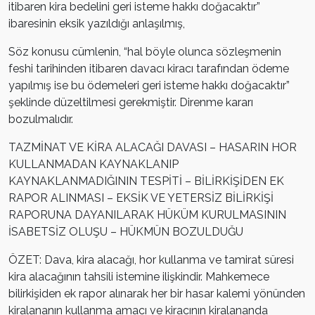
itibaren kira bedelini geri isteme hakkı doğacaktır”
ibaresinin eksik yazıldığı anlaşılmış,
Söz konusu cümlenin, “hal böyle olunca sözleşmenin
feshi tarihinden itibaren davacı kiracı tarafından ödeme
yapılmış ise bu ödemeleri geri isteme hakkı doğacaktır”
şeklinde düzeltilmesi gerekmiştir. Direnme kararı
bozulmalıdır.
TAZMİNAT VE KİRA ALACAĞI DAVASI – HASARIN HOR
KULLANMADAN KAYNAKLANIP
KAYNAKLANMADIĞININ TESPİTİ – BİLİRKİŞİDEN EK
RAPOR ALINMASI – EKSİK VE YETERSİZ BİLİRKİŞİ
RAPORUNA DAYANILARAK HÜKÜM KURULMASININ
İSABETSİZ OLUŞU – HÜKMÜN BOZULDUĞU
ÖZET: Dava, kira alacağı, hor kullanma ve tamirat süresi
kira alacağının tahsili istemine ilişkindir. Mahkemece
bilirkişiden ek rapor alınarak her bir hasar kalemi yönünden
kiralananın kullanma amacı ve kiracının kiralananda