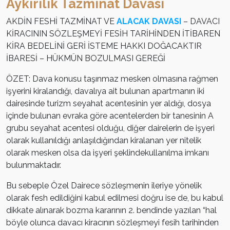
Aykırılık Tazminat Davası
AKDİN FESHİ TAZMİNAT VE
ALACAK DAVASI
– DAVACI
KİRACININ SÖZLEŞMEYİ FESİH TARİHİNDEN İTİBAREN
KİRA BEDELİNİ GERİ İSTEME HAKKI DOĞACAKTIR
İBARESİ – HÜKMÜN BOZULMASI GEREĞİ
ÖZET: Dava konusu taşınmaz mesken olmasına rağmen
işyerini kiralandığı, davalıya ait bulunan apartmanın iki
dairesinde turizm seyahat acentesinin yer aldığı, dosya
içinde bulunan evraka göre acentelerden bir tanesinin A
grubu seyahat acentesi olduğu, diğer dairelerin de işyeri
olarak kullanıldığı anlaşıldığından kiralanan yer nitelik
olarak mesken olsa da işyeri şeklindekullanılma imkanı
bulunmaktadır.
Bu sebeple Özel Dairece sözleşmenin ileriye yönelik
olarak fesh edildiğini kabul edilmesi doğru ise de, bu kabul
dikkate alınarak bozma kararının 2. bendinde yazılan “hal
böyle olunca davacı kiracının sözleşmeyi fesih tarihinden