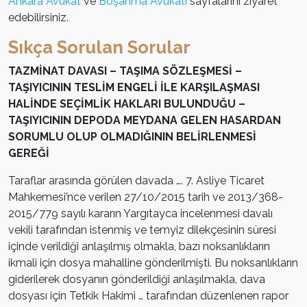
Ankara Avukat
ve
Boşanma Avukatı
sayfalarını ziyaret
edebilirsiniz.
Sıkça Sorulan Sorular
TAZMİNAT DAVASI – TAŞIMA SÖZLEŞMESİ –
TAŞIYICININ TESLİM ENGELİ İLE KARŞILAŞMASI
HALİNDE SEÇİMLİK HAKLARI BULUNDUĞU –
TAŞIYICININ DEPODA MEYDANA GELEN HASARDAN
SORUMLU OLUP OLMADIĞININ BELİRLENMESİ
GEREĞİ
Taraflar arasında görülen davada …. 7. Asliye Ticaret
Mahkemesi’nce verilen 27/10/2015 tarih ve 2013/368-
2015/779 sayılı kararın Yargıtayca incelenmesi davalı
vekili tarafından istenmiş ve temyiz dilekçesinin süresi
içinde verildiği anlaşılmış olmakla, bazı noksanlıkların
ikmali için dosya mahalline gönderilmişti. Bu noksanlıkların
giderilerek dosyanın gönderildiği anlaşılmakla, dava
dosyası için Tetkik Hakimi … tarafından düzenlenen rapor