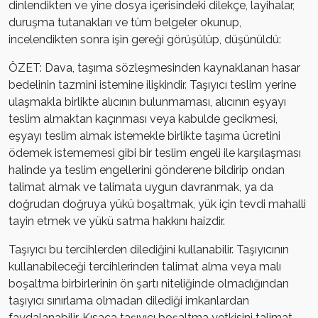
dinlendikten ve yine dosya içerisindeki dilekçe, layihalar,
duruşma tutanakları ve tüm belgeler okunup,
incelendikten sonra işin gereği görüşülüp, düşünüldü:
ÖZET: Dava, taşıma sözleşmesinden kaynaklanan hasar
bedelinin tazmini istemine ilişkindir. Taşıyıcı teslim yerine
ulaşmakla birlikte alıcının bulunmaması, alıcının eşyayı
teslim almaktan kaçınması veya kabulde gecikmesi,
eşyayı teslim almak istemekle birlikte taşıma ücretini
ödemek istememesi gibi bir teslim engeli ile karşılaşması
halinde ya teslim engellerini gönderene bildirip ondan
talimat almak ve talimata uygun davranmak, ya da
doğrudan doğruya yükü boşaltmak, yük için tevdi mahalli
tayin etmek ve yükü satma hakkını haizdir.
Taşıyıcı bu tercihlerden dilediğini kullanabilir. Taşıyıcının
kullanabileceği tercihlerinden talimat alma veya malı
boşaltma birbirlerinin ön şartı niteliğinde olmadığından
taşıyıcı sınırlama olmadan dilediği imkanlardan
faydalanabilir. Kısaca taşıyıcı boşaltma yetkisini talimat