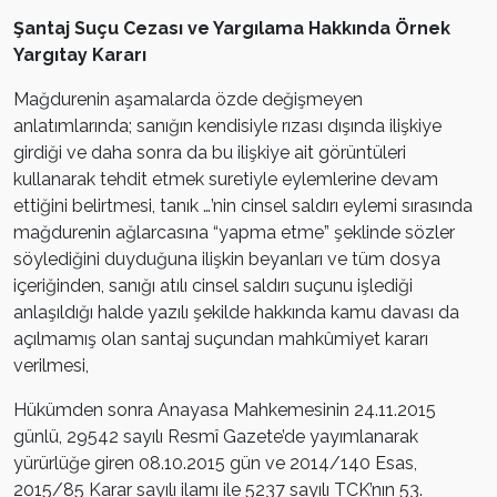
Şantaj Suçu Cezası ve Yargılama Hakkında Örnek
Yargıtay Kararı
Mağdurenin aşamalarda özde değişmeyen
anlatımlarında; sanığın kendisiyle rızası dışında ilişkiye
girdiği ve daha sonra da bu ilişkiye ait görüntüleri
kullanarak tehdit etmek suretiyle eylemlerine devam
ettiğini belirtmesi, tanık …’nin cinsel saldırı eylemi sırasında
mağdurenin ağlarcasına “yapma etme” şeklinde sözler
söylediğini duyduğuna ilişkin beyanları ve tüm dosya
içeriğinden, sanığı atılı cinsel saldırı suçunu işlediği
anlaşıldığı halde yazılı şekilde hakkında kamu davası da
açılmamış olan santaj suçundan mahkûmiyet kararı
verilmesi,
Hükümden sonra Anayasa Mahkemesinin 24.11.2015
günlü, 29542 sayılı Resmî Gazete’de yayımlanarak
yürürlüğe giren 08.10.2015 gün ve 2014/140 Esas,
2015/85 Karar sayılı ilamı ile 5237 sayılı TCK’nın 53.