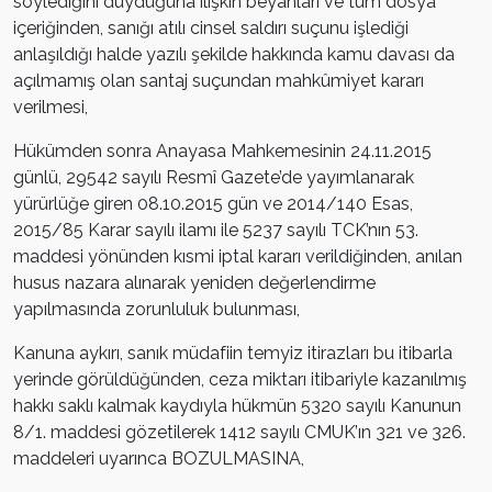
söylediğini duyduğuna ilişkin beyanları ve tüm dosya
içeriğinden, sanığı atılı cinsel saldırı suçunu işlediği
anlaşıldığı halde yazılı şekilde hakkında kamu davası da
açılmamış olan santaj suçundan mahkûmiyet kararı
verilmesi,
Hükümden sonra Anayasa Mahkemesinin 24.11.2015
günlü, 29542 sayılı Resmî Gazete’de yayımlanarak
yürürlüğe giren 08.10.2015 gün ve 2014/140 Esas,
2015/85 Karar sayılı ilamı ile 5237 sayılı TCK’nın 53.
maddesi yönünden kısmi iptal kararı verildiğinden, anılan
husus nazara alınarak yeniden değerlendirme
yapılmasında zorunluluk bulunması,
Kanuna aykırı, sanık müdafiin temyiz itirazları bu itibarla
yerinde görüldüğünden, ceza miktarı itibariyle kazanılmış
hakkı saklı kalmak kaydıyla hükmün 5320 sayılı Kanunun
8/1. maddesi gözetilerek 1412 sayılı CMUK’ın 321 ve 326.
maddeleri uyarınca BOZULMASINA,