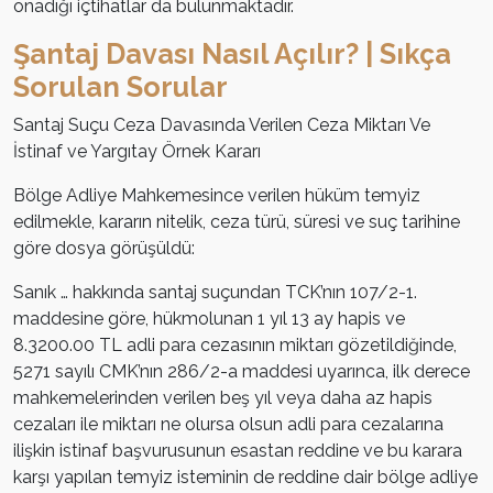
onadığı içtihatlar da bulunmaktadır.
Şantaj Davası Nasıl Açılır? | Sıkça
Sorulan Sorular
Santaj Suçu Ceza Davasında Verilen Ceza Miktarı Ve
İstinaf ve Yargıtay Örnek Kararı
Bölge Adliye Mahkemesince verilen hüküm temyiz
edilmekle, kararın nitelik, ceza türü, süresi ve suç tarihine
göre dosya görüşüldü:
Sanık … hakkında santaj suçundan TCK’nın 107/2-1.
maddesine göre, hükmolunan 1 yıl 13 ay hapis ve
8.3200.00 TL adli para cezasının miktarı gözetildiğinde,
5271 sayılı CMK’nın 286/2-a maddesi uyarınca, ilk derece
mahkemelerinden verilen beş yıl veya daha az hapis
cezaları ile miktarı ne olursa olsun adli para cezalarına
ilişkin istinaf başvurusunun esastan reddine ve bu karara
karşı yapılan temyiz isteminin de reddine dair bölge adliye