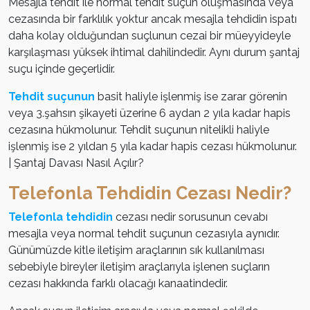
Mesajla tehdit ile normal tehdit suçun oluşmasında veya
cezasında bir farklılık yoktur ancak mesajla tehdidin ispatı
daha kolay olduğundan suçlunun cezai bir müeyyideyle
karşılaşması yüksek ihtimal dahilindedir. Aynı durum şantaj
suçu içinde geçerlidir.
Tehdit suçunun
basit haliyle işlenmiş ise zarar görenin
veya 3.şahsın şikayeti üzerine 6 aydan 2 yıla kadar hapis
cezasına hükmolunur. Tehdit suçunun nitelikli haliyle
işlenmiş ise 2 yıldan 5 yıla kadar hapis cezası hükmolunur.
| Şantaj Davası Nasıl Açılır?
Telefonla Tehdidin Cezası Nedir?
Telefonla tehdidin
cezası nedir sorusunun cevabı
mesajla veya normal tehdit suçunun cezasıyla aynıdır.
Günümüzde kitle iletişim araçlarının sık kullanılması
sebebiyle bireyler iletişim araçlarıyla işlenen suçların
cezası hakkında farklı olacağı kanaatindedir.