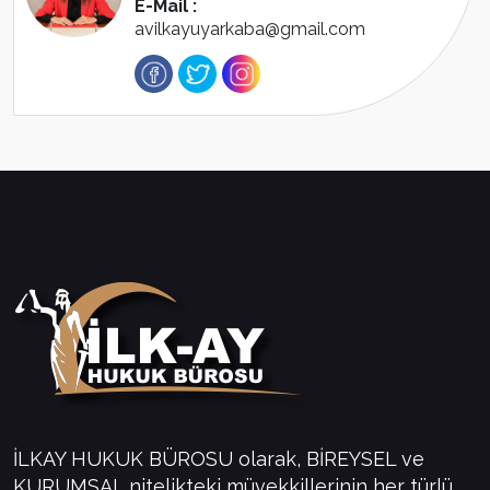
E-Mail :
avilkayuyarkaba@gmail.com
İLKAY HUKUK BÜROSU olarak, BİREYSEL ve
KURUMSAL nitelikteki müvekkillerinin her türlü