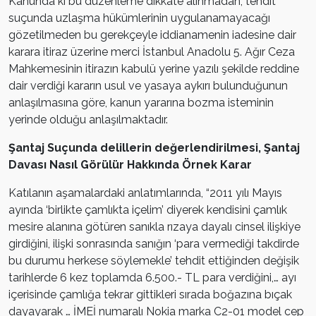
Kanunda ki bu düzenleme dikkate alınmadan, tehdit
suçunda uzlaşma hükümlerinin uygulanamayacağı
gözetilmeden bu gerekçeyle iddianamenin iadesine dair
karara itiraz üzerine merci İstanbul Anadolu 5. Ağır Ceza
Mahkemesinin itirazın kabulü yerine yazılı şekilde reddine
dair verdiği kararın usul ve yasaya aykırı bulunduğunun
anlaşılmasına göre, kanun yararına bozma isteminin
yerinde olduğu anlaşılmaktadır.
Şantaj Suçunda delillerin değerlendirilmesi, Şantaj
Davası Nasıl Görülür Hakkında Örnek Karar
Katılanın aşamalardaki anlatımlarında, “2011 yılı Mayıs
ayında ‘birlikte çamlıkta içelim’ diyerek kendisini çamlık
mesire alanına götüren sanıkla rızaya dayalı cinsel ilişkiye
girdiğini, ilişki sonrasında sanığın ‘para vermediği takdirde
bu durumu herkese söylemekle’ tehdit ettiğinden değişik
tarihlerde 6 kez toplamda 6.500.- TL para verdiğini,… ayı
içerisinde çamlığa tekrar gittikleri sırada boğazına bıçak
dayayarak … İMEİ numaralı Nokia marka C2-01 model cep