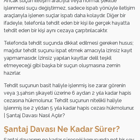
Ancak suçun iletişim aracıyla veya normal şekilde
işlenmesi suçu değiştirmez, sadece ispatı yönüyle iletişim
araçlarıyla işlenen suçlar ispatı daha kolaydır. Diğer bir
ifadeyle, telefonla tehdit eden bir kişi ile gerçek hayatta
tehdit eden bir kişi aynı cezaya çarptırılacaktır.
Telefonda tehdit suçunda dikkat edilmesi gereken husus;
mağdur tehdit suçunu ispat etmek amacıyla izinsiz kayıt
yapmamasıdır. İzinsiz yapılan kayıtlar delil teşkil
etmeyeceği gibi başka bir suçun oluşmasına zemin
hazırlar.
Tehdit suçunun basit haliyle işlenmiş ise zarar görenin
veya 3.şahsın şikayeti üzerine 6 aydan 2 yıla kadar hapis
cezasına hükmolunur. Tehdit suçunun nitelikli haliyle
işlenmiş ise 2 yıldan 5 yıla kadar hapis cezası hükmolunur.
| Şantaj Davası Nasıl Açılır?
Şantaj Davası Ne Kadar Sürer?
Şantaj davasının ne kadar süreceği konusunda net bir şey