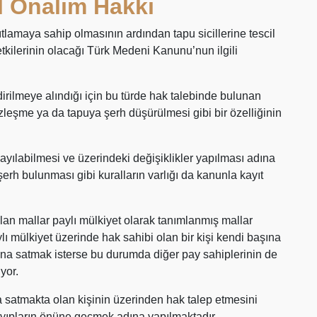
l Önalım Hakkı
ıtlamaya sahip olmasının ardından tapu sicillerine tescil
tkilerinin olacağı Türk Medeni Kanunu’nun ilgili
lmeye alındığı için bu türde hak talebinde bulunan
özleşme ya da tapuya şerh düşürülmesi gibi bir özelliğinin
sayılabilmesi ve üzerindeki değişiklikler yapılması adına
rh bulunması gibi kuralların varlığı da kanunla kayıt
lan mallar paylı mülkiyet olarak tanımlanmış mallar
ylı mülkiyet üzerinde hak sahibi olan bir kişi kendi başına
ına satmak isterse bu durumda diğer pay sahiplerinin de
yor.
a satmakta olan kişinin üzerinden hak talep etmesini
yıpların önüne geçmek adına yapılmaktadır.