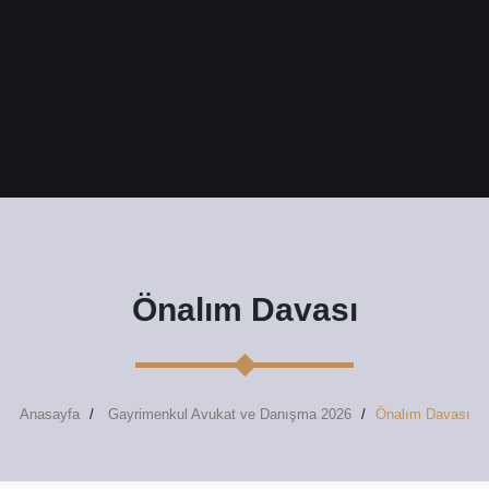
Önalım Davası
Anasayfa
Gayrimenkul Avukat ve Danışma 2026
Önalım Davası