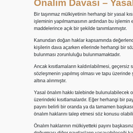
Önalım Davası – Yasa
Bir taşınmaz mülkiyetinin herhangi bir yasal kıs
işleminin yapılmamasının ardından bu işlemin e
maddelerince açık bir şekilde tanımlanmıştır.
Kanundan doğan haklar kapsamında değerlendiri
kişilerin dava açarken ellerinde herhangi bir s
bulunması zorunluluğu bulunmamaktadır.
Ancak kısıtlamaların kaldırılabilmesi, geçersiz 
sözleşmenin yapılmış olması ve tapu üzerinde şe
altına alınmıştır.
Yasal önalım hakkı talebinde bulunulabilecek o
üzerindeki kısıtlamalardır. Eğer herhangi bir pa
payını belirli bir oranda ya da tamamen başkas
önalım haklarını talep etmesi söz konusu olabili
Önalım haklarının mülkiyetteki payını başkasın
doğurması diğer paydaşların yaşayabileceği ka