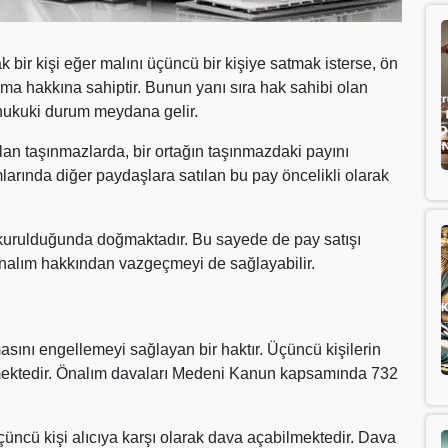
k bir kişi eğer malını üçüncü bir kişiye satmak isterse, ön
alma hakkına sahiptir. Bunun yanı sıra hak sahibi olan
 hukuki durum meydana gelir.
lan taşınmazlarda, bir ortağın taşınmazdaki payını
rında diğer paydaşlara satılan bu pay öncelikli olarak
i kurulduğunda doğmaktadır. Bu sayede de pay satışı
nalım hakkından vazgeçmeyi de sağlayabilir.
sını engellemeyi sağlayan bir haktır. Üçüncü kişilerin
llemektedir. Önalım davaları Medeni Kanun kapsamında 732
ncü kişi alıcıya karşı olarak dava açabilmektedir. Dava