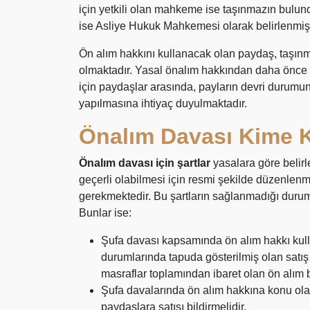
için yetkili olan mahkeme ise taşınmazın bul
ise Asliye Hukuk Mahkemesi olarak belirlenmişt
Ön alım hakkını kullanacak olan paydaş, taşı
olmaktadır. Yasal önalım hakkından daha önc
için paydaşlar arasında, payların devri durum
yapılmasına ihtiyaç duyulmaktadır.
Önalım Davası Kime Ka
Önalım davası için şartlar
yasalara göre belir
geçerli olabilmesi için resmi şekilde düzenlenm
gerekmektedir. Bu şartların sağlanmadığı durum
Bunlar ise:
Şufa davası kapsamında ön alım hakkı kull
durumlarında tapuda gösterilmiş olan satış
masraflar toplamından ibaret olan ön alım 
Şufa davalarında ön alım hakkına konu olan p
paydaşlara satışı bildirmelidir.