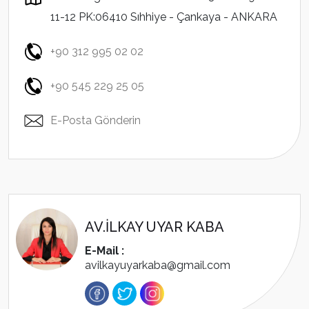
11-12 PK:06410 Sıhhiye - Çankaya - ANKARA
+90 312 995 02 02
+90 545 229 25 05
E-Posta Gönderin
AV.İLKAY UYAR KABA
E-Mail :
avilkayuyarkaba@gmail.com