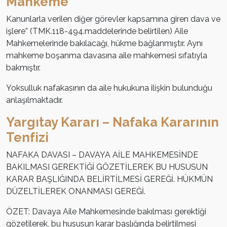
Mahkeme
Kanunlarla verilen diğer görevler kapsamına giren dava ve
işlere” (TMK.118-494.maddelerinde belirtilen) Aile
Mahkemelerinde bakılacağı, hükme bağlanmıştır. Aynı
mahkeme boşanma davasına aile mahkemesi sıfatıyla
bakmıştır.
Yoksulluk nafakasının da aile hukukuna ilişkin bulunduğu
anlaşılmaktadır.
Yargıtay Kararı – Nafaka Kararının
Tenfizi
NAFAKA DAVASI – DAVAYA AİLE MAHKEMESİNDE
BAKILMASI GEREKTİĞİ GÖZETİLEREK BU HUSUSUN
KARAR BAŞLIĞINDA BELİRTİLMESİ GEREĞİ. HÜKMÜN
DÜZELTİLEREK ONANMASI GEREĞİ.
ÖZET: Davaya Aile Mahkemesinde bakılması gerektiği
gözetilerek, bu hususun karar başlığında belirtilmesi