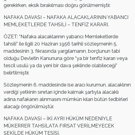
gerekirken, eksik bırakılması doğru görülmemiştir.
NAFAKA DAVASI – NAFAKA ALACAKLARININ YABANCI
MEMLEKETLERDE TAHSİLİ – TENFİZ KARARI.
ÖZET: “Nafaka alacaklarının yabancı Memleketlerde
tahsili” ile ilgili 20 Haziran 1956 tarihli sözleşmenin 5.
maddesinin 3. fıkrasında yargılamanın, borçlunun tabi
olduğu Devletin Kanununa göre “ya bir tenfiz kararı veya
tescil usulü ya da yeni bir dava şeklinde olabileceği”
belirtilmiştir.
Sözleşmenin 6. maddesinde ise aracı kurumun, alacaklının
verdiği yetkinin sınırları içinde kalmak şartıyla alacaklı
adına nafakanın alınmasını mümkün kılan bütün tedbirleri
alacağı öngörülmüştür.
NAFAKA DAVASI – İKİ AYRI HÜKÜM NEDENİYLE
MÜKERRER TAHSİLATA FIRSAT VERİLMEYECEK
ŞEKİLDE HÜKÜM TESİSİ.