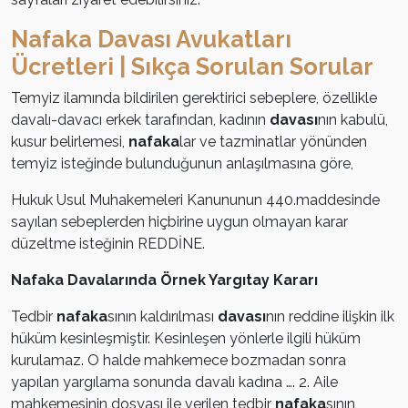
Nafaka Davası Avukatları
Ücretleri | Sıkça Sorulan Sorular
Temyiz ilamında bildirilen gerektirici sebeplere, özellikle
davalı-davacı erkek tarafından, kadının
davası
nın kabulü,
kusur belirlemesi,
nafaka
lar ve tazminatlar yönünden
temyiz isteğinde bulunduğunun anlaşılmasına göre,
Hukuk Usul Muhakemeleri Kanununun 440.maddesinde
sayılan sebeplerden hiçbirine uygun olmayan karar
düzeltme isteğinin REDDİNE.
Nafaka Davalarında Örnek Yargıtay Kararı
Tedbir
nafaka
sının kaldırılması
davası
nın reddine ilişkin ilk
hüküm kesinleşmiştir. Kesinleşen yönlerle ilgili hüküm
kurulamaz. O halde mahkemece bozmadan sonra
yapılan yargılama sonunda davalı kadına …. 2. Aile
mahkemesinin dosyası ile verilen tedbir
nafaka
sının