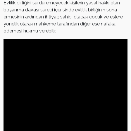
Evlilik birliğini sürdüremeyecek kişilerin yasal hakkı olan
boşanma davası süreci içerisinde evlilik birliğinin sona
ermesinin ardından ihtiyaç sahibi olacak çocuk ve eşlere
yönelik olarak mahkeme tarafından diğer eşe nafaka
ödemesi hükmü verebilir.