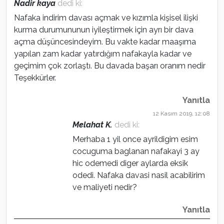
Nadir kaya
dedi ki:
Nafaka indirim davası açmak ve kızımla kişisel ilişki
kurma durumununun iyileştirmek için ayrı bir dava
açma düşüncesindeyim. Bu vakte kadar maaşıma
yapılan zam kadar yatırdığım nafakayla kadar ve
geçimim çok zorlaştı. Bu davada başarı oranım nedir
Teşekkürler.
Yanıtla
12 Kasım 2019, 12:08
Melahat K.
dedi ki:
Merhaba 1 yil once ayrildigim esim
cocuguma baglanan nafakayi 3 ay
hic odemedi diger aylarda eksik
odedi. Nafaka davasi nasil acabilirim
ve maliyeti nedir?
Yanıtla