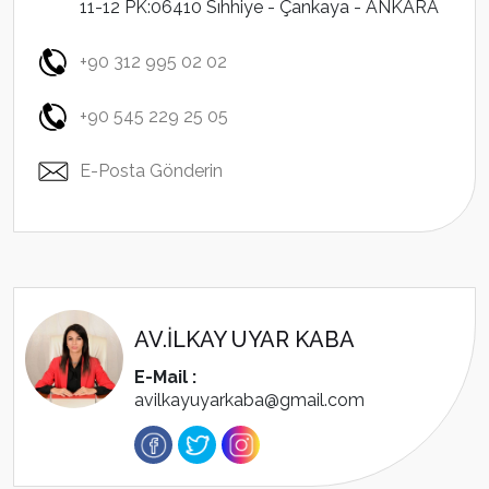
11-12 PK:06410 Sıhhiye - Çankaya - ANKARA
+90 312 995 02 02
+90 545 229 25 05
E-Posta Gönderin
AV.İLKAY UYAR KABA
E-Mail :
avilkayuyarkaba@gmail.com