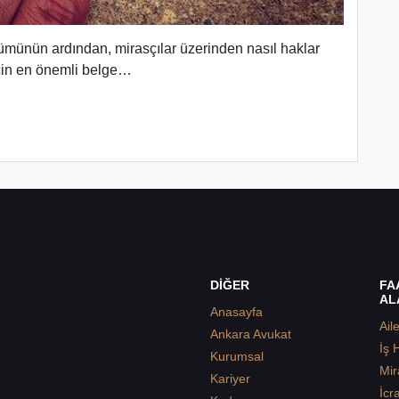
ölümünün ardından, mirasçılar üzerinden nasıl haklar
için en önemli belge…
DİĞER
FA
AL
Anasayfa
Ail
Ankara Avukat
İş 
Kurumsal
Mir
Kariyer
İcr