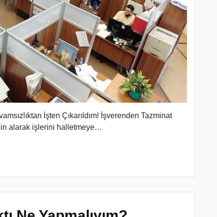
evamsızlıktan İşten Çıkarıldım! İşverenden Tazminat
izin alarak işlerini halletmeye…
ıktı Ne Yapmalıyım?