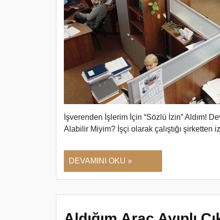
İşverenden İşlerim İçin “Sözlü İzin” Aldım! D
Alabilir Miyim? İşçi olarak çalıştığı şirketten 
DEVAMINI OKU »
Aldığım Araç Ayıplı Ç