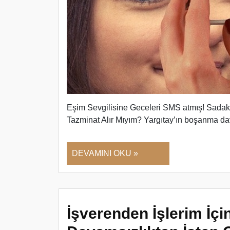
Eşim Sevgilisine Geceleri SMS atmış! Sadak
Tazminat Alır Mıyım? Yargıtay’ın boşanma da
DEVAMINI OKU »
İşverenden İşlerim İçi