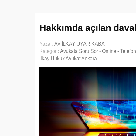
Hakkımda açılan davala
Yazar:
AV.İLKAY UYAR KABA
Kategori:
Avukata Soru Sor - Online - Telefo
İlkay Hukuk Avukat Ankara