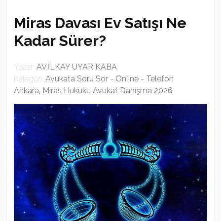
Miras Davası Ev Satışı Ne
Kadar Sürer?
Yazar:
AV.İLKAY UYAR KABA
Kategori:
Avukata Soru Sor - Online - Telefon
Ankara
,
Miras Hukuku Avukat Danışma 2026