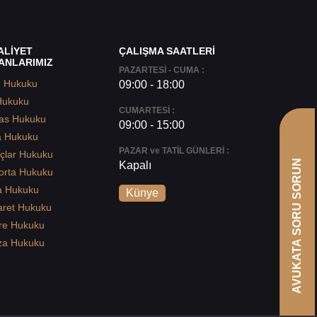
ALİYET
ÇALIŞMA SAATLERİ
ANLARIMIZ
PAZARTESİ - CUMA :
e Hukuku
09:00 - 18:00
Hukuku
CUMARTESİ :
as Hukuku
09:00 - 15:00
a Hukuku
PAZAR ve TATİL GÜNLERİ :
çlar Hukuku
AVUKATA SORU SORUN
Kapalı
orta Hukuku
a Hukuku
Künye
aret Hukuku
re Hukuku
za Hukuku