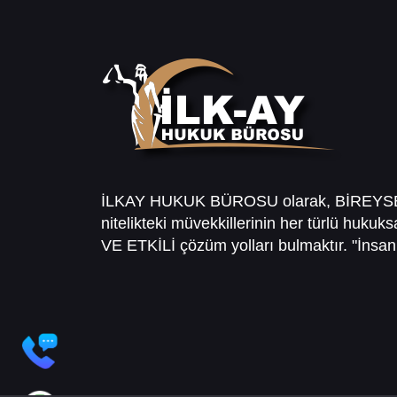
İLKAY HUKUK BÜROSU olarak, BİREY
nitelikteki müvekkillerinin her türlü hukuk
VE ETKİLİ çözüm yolları bulmaktır. "İnsanl