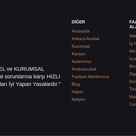
DİĞER
FA
AL
Anasayfa
Ail
Ankara Avukat
İş 
Kurumsal
Mir
Kariyer
İcr
Kadromuz
Bor
SEL ve KURUMSAL
Arabuluculuk
Sig
sal sorunlarına karşı HIZLI
Faaliyet Alanlarımız
Kir
arı İyi Yapan Yasalardır."
Blog
Tic
Haber
İda
İletişim
Ce