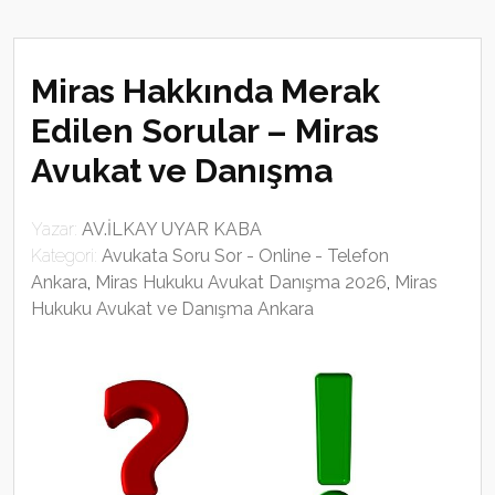
Miras Hakkında Merak
Edilen Sorular – Miras
Avukat ve Danışma
Yazar:
AV.İLKAY UYAR KABA
Kategori:
Avukata Soru Sor - Online - Telefon
Ankara
,
Miras Hukuku Avukat Danışma 2026
,
Miras
Hukuku Avukat ve Danışma Ankara