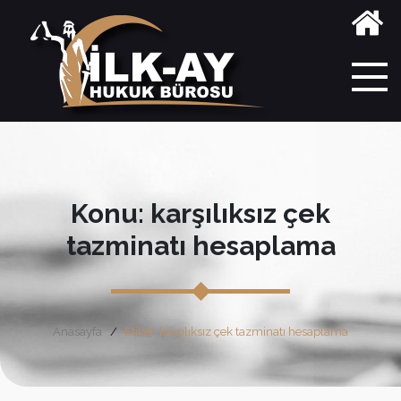
Konu: karşılıksız çek
tazminatı hesaplama
Anasayfa
Etiket: karşılıksız çek tazminatı hesaplama