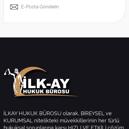
E-Posta Gönderin
İLKAY HUKUK BÜROSU olarak, BİREYSEL ve
KURUMSAL nitelikteki müvekkillerinin her türlü
hukuksal sorunlarına karşı HIZLI VE ETKİLİ çözüm