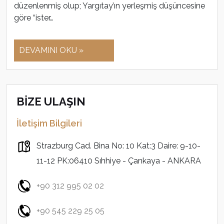
düzenlenmiş olup; Yargıtay’ın yerleşmiş düşüncesine
göre “ister…
DEVAMINI OKU »
BİZE ULAŞIN
İletişim Bilgileri
Strazburg Cad. Bina No: 10 Kat:3 Daire: 9-10-
11-12 PK:06410 Sıhhiye - Çankaya - ANKARA
+90 312 995 02 02
+90 545 229 25 05