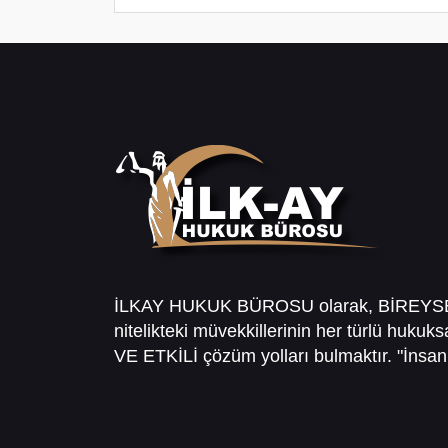
İLKAY HUKUK BÜROSU olarak, BİREY
nitelikteki müvekkillerinin her türlü hukuk
VE ETKİLİ çözüm yolları bulmaktır. "İnsanl