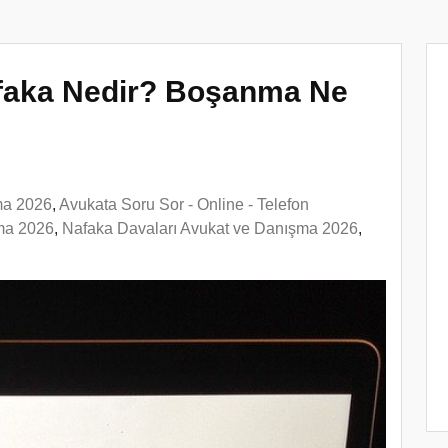
faka Nedir? Boşanma Ne
ma 2026
,
Avukata Soru Sor - Online - Telefon
ma 2026
,
Nafaka Davaları Avukat ve Danışma 2026
,