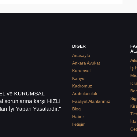
DİĞER
FA
AL
Anasayfa
Ail
Ankara Avukat
İş 
Kurumsal
Mir
Kariyer
İcr
Kadromuz
Bor
SEL ve KURUMSAL
Arabuluculuk
Sig
sal sorunlarına karşı HIZLI
Faaliyet Alanlarımız
Kir
arı İyi Yapan Yasalardır."
Blog
Tic
Haber
İda
İletişim
Ce