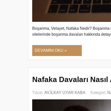
Boşanma, Velayet, Nafaka Nedir? Boşanm
sitelerinde boşanma davaları hakkında deta
DEVAMINI OKU »
Nafaka Davaları Nasıl 
Yazar:
AV.İLKAY UYAR KABA
Kategori:
N