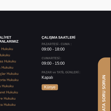
ALİYET
ÇALIŞMA SAATLERİ
ANLARIMIZ
PAZARTESİ - CUMA :
e Hukuku
09:00 - 18:00
Hukuku
CUMARTESİ :
as Hukuku
09:00 - 15:00
a Hukuku
PAZAR ve TATİL GÜNLERİ :
çlar Hukuku
AVUKATA SORU SORUN
Kapalı
orta Hukuku
a Hukuku
Künye
aret Hukuku
re Hukuku
za Hukuku