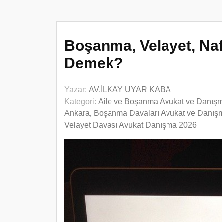
Boşanma, Velayet, Na
Demek?
Yazar:
AV.İLKAY UYAR KABA
Kategori:
Aile ve Boşanma Avukat ve Danış
Ankara
,
Boşanma Davaları Avukat ve Danış
Velayet Davası Avukat Danışma 2026