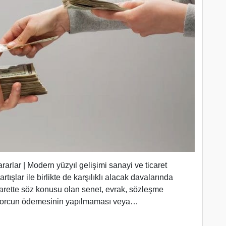
arlar | Modern yüzyıl gelişimi sanayi ve ticaret
rtışlar ile birlikte de karşılıklı alacak davalarında
arette söz konusu olan senet, evrak, sözleşme
, borcun ödemesinin yapılmaması veya…