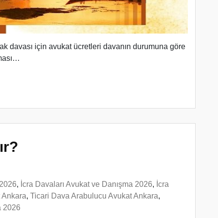
k davası için avukat ücretleri davanın durumuna göre
lması…
ır?
 2026
,
İcra Davaları Avukat ve Danışma 2026
,
İcra
t Ankara
,
Ticari Dava Arabulucu Avukat Ankara
,
a 2026