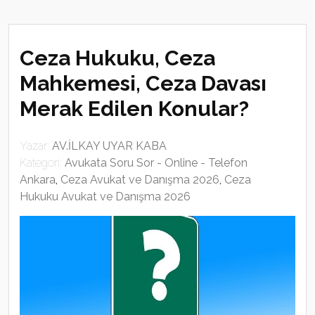
Ceza Hukuku, Ceza
Mahkemesi, Ceza Davası
Merak Edilen Konular?
Yazar:
AV.İLKAY UYAR KABA
Kategori:
Avukata Soru Sor - Online - Telefon
Ankara
,
Ceza Avukat ve Danışma 2026
,
Ceza
Hukuku Avukat ve Danışma 2026