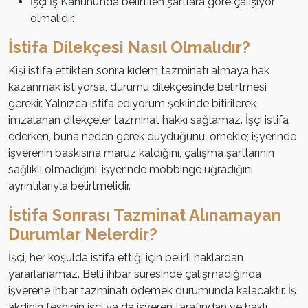
İşçi İş Kanunu’nda belirtilen şartlara göre çalışıyor
olmalıdır.
İstifa Dilekçesi Nasıl Olmalıdır?
Kişi istifa ettikten sonra kıdem tazminatı almaya hak
kazanmak istiyorsa, durumu dilekçesinde belirtmesi
gerekir. Yalnızca istifa ediyorum şeklinde bitirilerek
imzalanan dilekçeler tazminat hakkı sağlamaz. İşçi istifa
ederken, buna neden gerek duyduğunu, örnekle; işyerinde
işverenin baskısına maruz kaldığını, çalışma şartlarının
sağlıklı olmadığını, işyerinde mobbinge uğradığını
ayrıntılarıyla belirtmelidir.
İstifa Sonrası Tazminat Alınamayan
Durumlar Nelerdir?
İşçi, her koşulda istifa ettiği için belirli haklardan
yararlanamaz. Belli ihbar süresinde çalışmadığında
işverene ihbar tazminatı ödemek durumunda kalacaktır. İş
akdinin feshinin işçi ya da işveren tarafından ve haklı