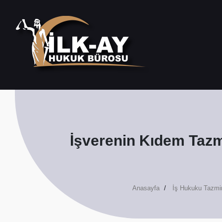
İşverenin Kıdem Tazm
Anasayfa
İş Hukuku Tazmi