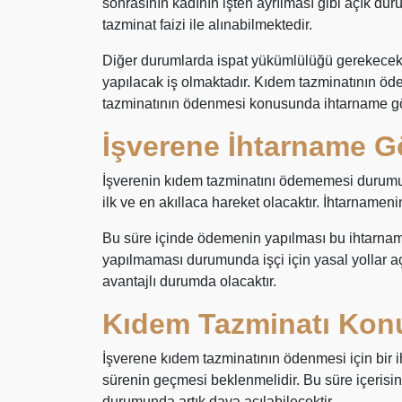
sonrasının kadının işten ayrılması gibi açık d
tazminat faizi ile alınabilmektedir.
Diğer durumlarda ispat yükümlülüğü gerekecekti
yapılacak iş olmaktadır. Kıdem tazminatının ö
tazminatının ödenmesi konusunda ihtarname gö
İşverene İhtarname G
İşverenin kıdem tazminatını ödememesi durumu
ilk ve en akıllaca hareket olacaktır. İhtarnameni
Bu süre içinde ödemenin yapılması bu ihtarnam
yapılmaması durumunda işçi için yasal yollar aç
avantajlı durumda olacaktır.
Kıdem Tazminatı Kon
İşverene kıdem tazminatının ödenmesi için bir i
sürenin geçmesi beklenmelidir. Bu süre içerisi
durumunda artık dava açılabilecektir.