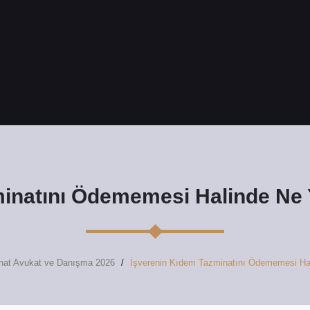
inatını Ödememesi Halinde Ne Y
nat Avukat ve Danışma 2026
İşverenin Kıdem Tazminatını Ödememesi Hal