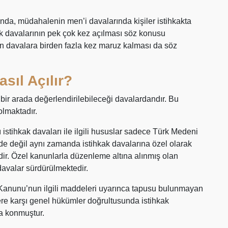
rında, müdahalenin men’i davalarında kişiler istihkakta
ak davalarının pek çok kez açılması söz konusu
en davalara birden fazla kez maruz kalması da söz
asıl Açılır?
bir arada değerlendirilebileceği davalardandır. Bu
olmaktadır.
stihkak davaları ile ilgili hususlar sadece Türk Medeni
de değil aynı zamanda istihkak davalarına özel olarak
dir. Özel kanunlarla düzenleme altına alınmış olan
davalar sürdürülmektedir.
Kanunu’nun ilgili maddeleri uyarınca tapusu bulunmayan
ere karşı genel hükümler doğrultusunda istihkak
ya konmuştur.