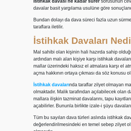
İstihkak davası ne kadar sürer
sorusunun cevab
davalar basit yargılama usulüne göre sonuçlandı
Bundan dolayı da dava süreci fazla uzun sürme
taraflara iletilir.
İstihkak Davaları Ned
Mal sahibi olan kişinin hali hazırda sahip olduğ
ardından malı alan kişiye karşı istihkak davalar
mallar üzerindeki haksız el atmalara karşı el 
açma hakkının ortaya çıkması da söz konusu ol
İstihkak davaları
nda taraflar zilyet olmayan ma
olmaktadır. Malik tarafından açılabilecek olan 
mallara ilişkin tazminat davalarını, tapu kayıtlar
açabilirler. Bununla birlikte izale-i şüyu daval
Tüm bu sayılan dava türleri aslında istihkak dav
değerlendirilmesindeki en temel sebep zilyet o