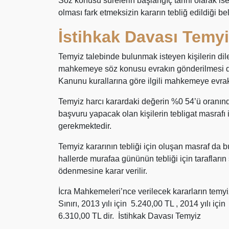
Söz konusu sürelerin başlangıç tarihi olarak i
olması fark etmeksizin kararın tebliğ edildiği be
İstihkak Davası Temyi
Temyiz talebinde bulunmak isteyen kişilerin dil
mahkemeye söz konusu evrakın gönderilmesi d
Kanunu kurallarına göre ilgili mahkemeye evrakın
Temyiz harcı karardaki değerin %0 54’ü oranındak
başvuru yapacak olan kişilerin tebligat masrafı 
gerekmektedir.
Temyiz kararının tebliği için oluşan masraf da 
hallerde murafaa gününün tebliği için tarafların 
ödenmesine karar verilir.
İcra Mahkemeleri’nce verilecek kararların temyi
Sınırı, 2013 yılı için 5.240,00 TL , 2014 yılı içi
6.310,00 TL dir. İstihkak Davası Temyiz