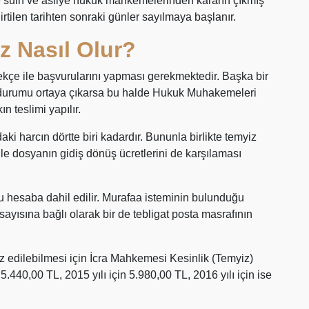
se sulh ve asliye hukuk mahkemelerinden kararın çıkmış
lirtilen tarihten sonraki günler sayılmaya başlanır.
z Nasıl Olur?
ekçe ile başvurularını yapması gerekmektedir. Başka bir
urumu ortaya çıkarsa bu halde Hukuk Muhakemeleri
 teslimi yapılır.
i harcın dörtte biri kadardır. Bununla birlikte temyiz
ile dosyanın gidiş dönüş ücretlerini de karşılaması
bu hesaba dahil edilir. Murafaa isteminin bulunduğu
sayısına bağlı olarak bir de tebligat posta masrafının
z edilebilmesi için İcra Mahkemesi Kesinlik (Temyiz)
n 5.440,00 TL, 2015 yılı için 5.980,00 TL, 2016 yılı için ise