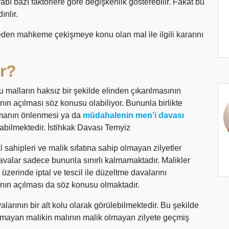
ı bazı faktörlere göre değişkenlik gösterebilir. Fakat bu
rılır.
den mahkeme çekişmeye konu olan mal ile ilgili kararını
ir?
u malların haksız bir şekilde elinden çıkarılmasının
ının açılması söz konusu olabiliyor. Bununla birlikte
atmanın önlenmesi ya da
müdahalenin men’i davası
abilmektedir. İstihkak Davası Temyiz
l sahipleri ve malik sıfatına sahip olmayan zilyetler
davalar sadece bununla sınırlı kalmamaktadır. Malikler
ı üzerinde iptal ve tescil ile düzeltme davalarını
arının açılması da söz konusu olmaktadır.
alarının bir alt kolu olarak görülebilmektedir. Bu şekilde
lmayan malikin malının malik olmayan zilyete geçmiş