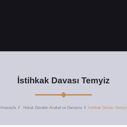
İstihkak Davası Temyiz
Anasayfa
Hukuk Davaları Avukat ve Danışma
İstihkak Davası Temyiz