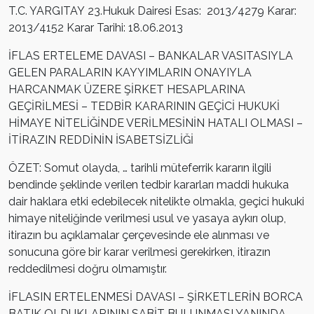
T.C. YARGITAY 23.Hukuk Dairesi Esas: 2013/4279 Karar:
2013/4152 Karar Tarihi: 18.06.2013
İFLAS ERTELEME DAVASI – BANKALAR VASITASIYLA
GELEN PARALARIN KAYYIMLARIN ONAYIYLA
HARCANMAK ÜZERE ŞİRKET HESAPLARINA
GEÇİRİLMESİ – TEDBİR KARARININ GEÇİCİ HUKUKİ
HİMAYE NİTELİĞİNDE VERİLMESİNİN HATALI OLMASI –
İTİRAZIN REDDİNİN İSABETSİZLİĞİ
ÖZET: Somut olayda, … tarihli müteferrik kararın ilgili
bendinde şeklinde verilen tedbir kararları maddi hukuka
dair haklara etki edebilecek nitelikte olmakla, geçici hukuki
himaye niteliğinde verilmesi usul ve yasaya aykırı olup,
itirazın bu açıklamalar çerçevesinde ele alınması ve
sonucuna göre bir karar verilmesi gerekirken, itirazın
reddedilmesi doğru olmamıştır.
İFLASIN ERTELENMESİ DAVASI – ŞİRKETLERİN BORCA
BATIK OLDUKLARININ SABİT BULUNMASI YANINDA