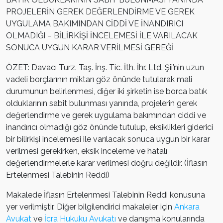
PROJELERİN GEREK DEĞERLENDİRME VE GEREK
UYGULAMA BAKIMINDAN CİDDİ VE İNANDIRICI
OLMADIĞI – BİLİRKİŞİ İNCELEMESİ İLE VARILACAK
SONUCA UYGUN KARAR VERİLMESİ GEREĞİ
ÖZET: Davacı Turz. Taş. İnş. Tic. İth. İhr. Ltd. Şii’nin uzun
vadeli borçlarının miktarı göz önünde tutularak mali
durumunun belirlenmesi, diğer iki şirketin ise borca batık
olduklarının sabit bulunması yanında, projelerin gerek
değerlendirme ve gerek uygulama bakımından ciddi ve
inandırıcı olmadığı göz önünde tutulup, eksiklikleri giderici
bir bilirkişi incelemesi ile varılacak sonuca uygun bir karar
verilmesi gerekirken, eksik inceleme ve hatalı
değerlendirmelerle karar verilmesi doğru değildir. (İflasın
Ertelenmesi Talebinin Reddi)
Makalede İflasın Ertelenmesi Talebinin Reddi konusuna
yer verilmiştir. Diğer bilgilendirici makaleler için
Ankara
Avukat
ve
İcra Hukuku Avukatı
ve danışma konularında