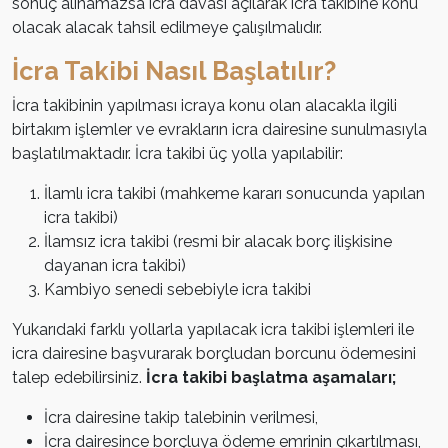
sonuç alınamazsa icra davası açılarak icra takibine konu
olacak alacak tahsil edilmeye çalışılmalıdır.
İcra Takibi Nasıl Başlatılır?
İcra takibinin yapılması icraya konu olan alacakla ilgili
birtakım işlemler ve evrakların icra dairesine sunulmasıyla
başlatılmaktadır. İcra takibi üç yolla yapılabilir:
İlamlı icra takibi (mahkeme kararı sonucunda yapılan
icra takibi)
İlamsız icra takibi (resmi bir alacak borç ilişkisine
dayanan icra takibi)
Kambiyo senedi sebebiyle icra takibi
Yukarıdaki farklı yollarla yapılacak icra takibi işlemleri ile
icra dairesine başvurarak borçludan borcunu ödemesini
talep edebilirsiniz.
İcra takibi başlatma aşamaları;
İcra dairesine takip talebinin verilmesi,
İcra dairesince borçluya ödeme emrinin çıkartılması,