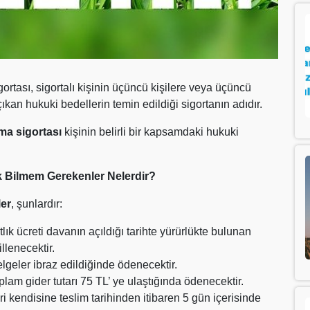
rtası, sigortalı kişinin üçüncü kişilere veya üçüncü
 çıkan hukuki bedellerin temin edildiği sigortanın adıdır.
ma sigortası
kişinin belirli bir kapsamdaki hukuki
k Bilmem Gerekenler Nelerdir?
ler
, şunlardır:
ık ücreti davanın açıldığı tarihte yürürlükte bulunan
llenecektir.
lgeler ibraz edildiğinde ödenecektir.
toplam gider tutarı 75 TL’ ye ulaştığında ödenecektir.
eri kendisine teslim tarihinden itibaren 5 gün içerisinde