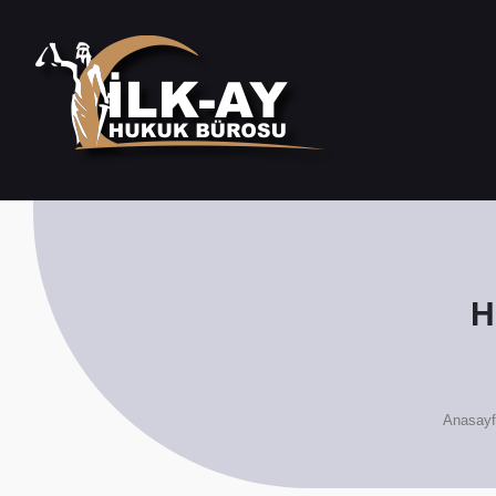
H
Anasayf