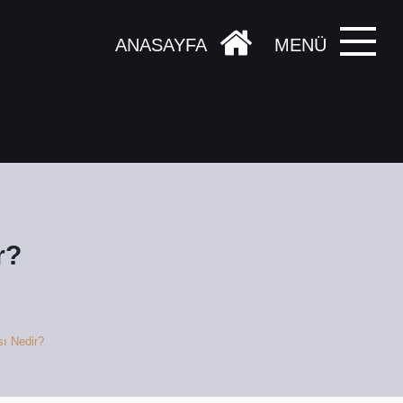
ANASAYFA
MENÜ
r?
ı Nedir?