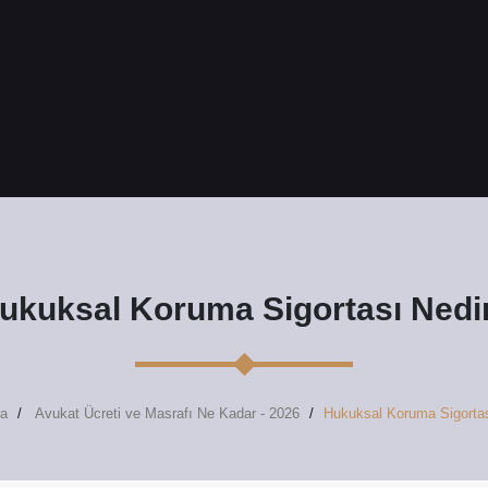
ukuksal Koruma Sigortası Nedi
a
Avukat Ücreti ve Masrafı Ne Kadar - 2026
Hukuksal Koruma Sigortas