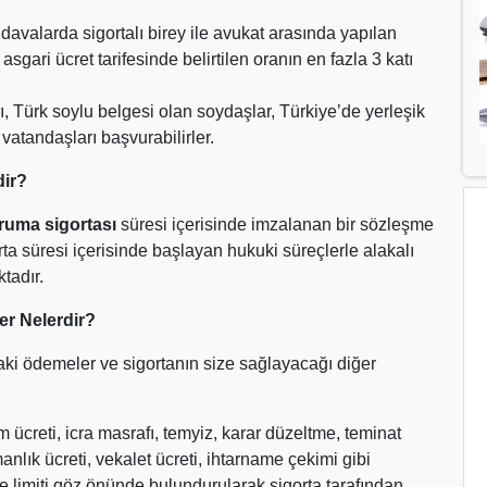
davalarda sigortalı birey ile avukat arasında yapılan
sgari ücret tarifesinde belirtilen oranın en fazla 3 katı
, Türk soylu belgesi olan soydaşlar, Türkiye’de yerleşik
vatandaşları başvurabilirler.
ir?
ruma sigortası
süresi içerisinde imzalanan bir sözleşme
a süresi içerisinde başlayan hukuki süreçlerle alakalı
tadır.
r Nelerdir?
ki ödemeler ve sigortanın size sağlayacağı diğer
 ücreti, icra masrafı, temyiz, karar düzeltme, teminat
nlık ücreti, vekalet ücreti, ihtarname çekimi gibi
e limiti göz önünde bulundurularak sigorta tarafından