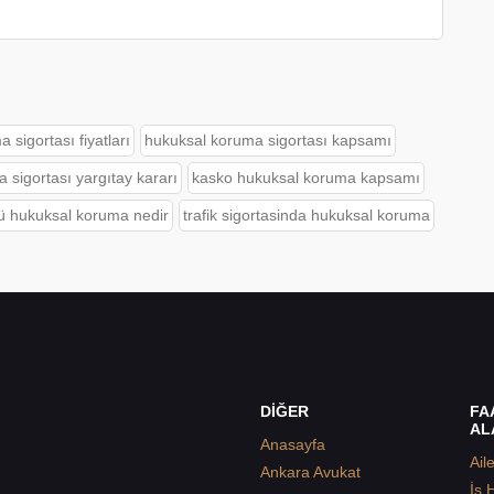
 sigortası fiyatları
hukuksal koruma sigortası kapsamı
 sigortası yargıtay kararı
kasko hukuksal koruma kapsamı
ü hukuksal koruma nedir
trafik sigortasinda hukuksal koruma
DİĞER
FA
AL
Anasayfa
Ail
Ankara Avukat
İş 