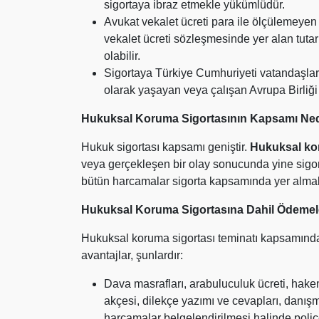
sigortaya ibraz etmekle yükümlüdür.
Avukat vekalet ücreti para ile ölçülemeyen 
vekalet ücreti sözleşmesinde yer alan tutar a
olabilir.
Sigortaya Türkiye Cumhuriyeti vatandaşları
olarak yaşayan veya çalışan Avrupa Birliği 
Hukuksal Koruma Sigortasının Kapsamı Ned
Hukuk sigortası kapsamı geniştir.
Hukuksal ko
veya gerçekleşen bir olay sonucunda yine sigort
bütün harcamalar sigorta kapsamında yer almak
Hukuksal Koruma Sigortasına Dahil Ödemele
Hukuksal koruma sigortası teminatı kapsamında
avantajlar, şunlardır:
Dava masrafları, arabuluculuk ücreti, hakem
akçesi, dilekçe yazımı ve cevapları, danışma
harcamalar belgelendirilmesi halinde poliç