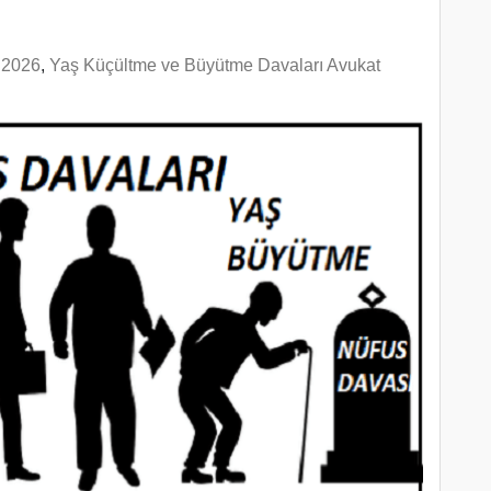
 2026
,
Yaş Küçültme ve Büyütme Davaları Avukat