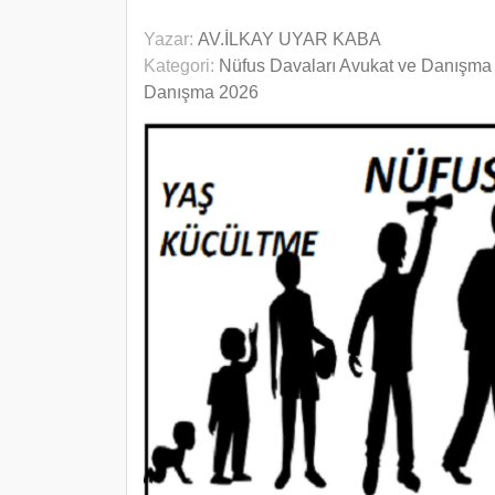
Yazar:
AV.İLKAY UYAR KABA
Kategori:
Nüfus Davaları Avukat ve Danışma
Danışma 2026