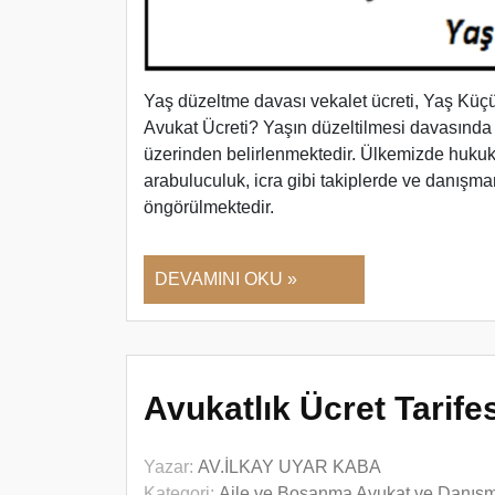
Yaş düzeltme davası vekalet ücreti, Yaş Kü
Avukat Ücreti? Yaşın düzeltilmesi davasında av
üzerinden belirlenmektedir. Ülkemizde hukuk
arabuluculuk, icra gibi takiplerde ve danışm
öngörülmektedir.
DEVAMINI OKU »
Avukatlık Ücret Tarife
Yazar:
AV.İLKAY UYAR KABA
Kategori:
Aile ve Boşanma Avukat ve Danış