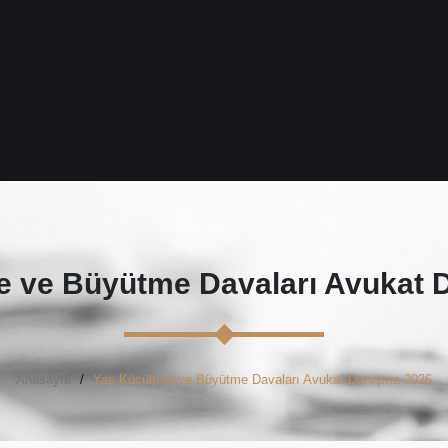
e ve Büyütme Davaları Avukat 
Anasayfa
Yaş Küçültme ve Büyütme Davaları Avukat Danışma 2026