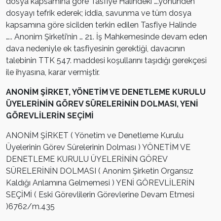
dosya kapsamına göre Tasfiye Halindeki ….yönünden
dosyayı tefrik ederek; iddia, savunma ve tüm dosya
kapsamına göre sicilden terkin edilen Tasfiye Halinde
….. Anonim Şirketi’nin … 21. İş Mahkemesinde devam eden
dava nedeniyle ek tasfiyesinin gerektiği, davacının
talebinin TTK 547. maddesi koşullarını taşıdığı gerekçesi
ile ihyasına, karar vermiştir.
ANONİM ŞİRKET, YÖNETİM VE DENETLEME KURULU
ÜYELERİNİN GÖREV SÜRELERİNİN DOLMASI, YENİ
GÖREVLİLERİN SEÇİMİ
ANONİM ŞİRKET ( Yönetim ve Denetleme Kurulu
Üyelerinin Görev Sürelerinin Dolması ) YÖNETİM VE
DENETLEME KURULU ÜYELERİNİN GÖREV
SÜRELERİNİN DOLMASI ( Anonim Şirketin Organsız
Kaldığı Anlamına Gelmemesi ) YENİ GÖREVLİLERİN
SEÇİMİ ( Eski Görevlilerin Görevlerine Devam Etmesi
)6762/m.435