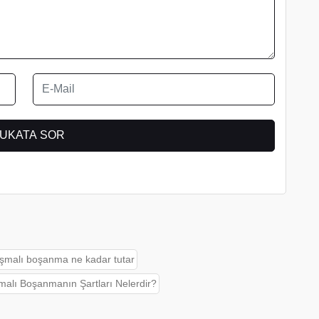
şmalı boşanma ne kadar tutar
malı Boşanmanın Şartları Nelerdir?