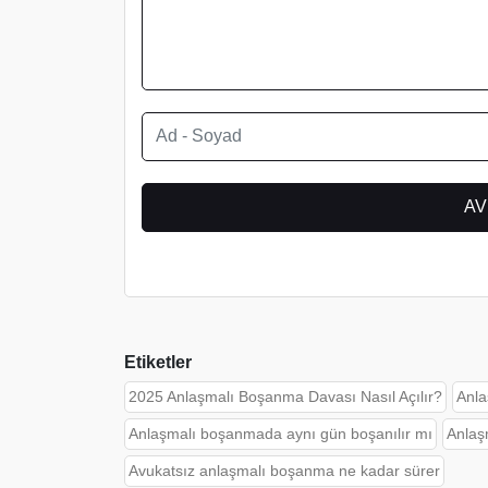
Etiketler
2025 Anlaşmalı Boşanma Davası Nasıl Açılır?
Anla
Anlaşmalı boşanmada aynı gün boşanılır mı
Anlaş
Avukatsız anlaşmalı boşanma ne kadar sürer