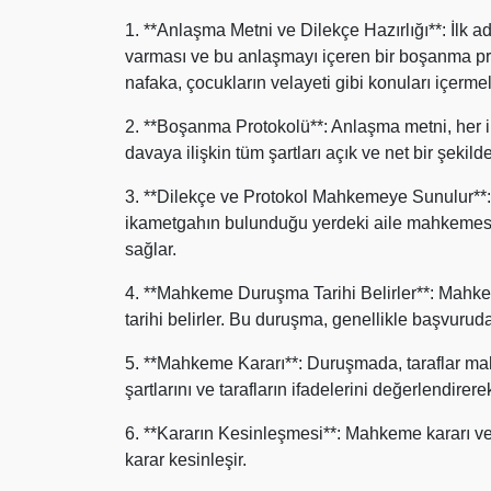
1. **Anlaşma Metni ve Dilekçe Hazırlığı**: İlk 
varması ve bu anlaşmayı içeren bir boşanma pro
nafaka, çocukların velayeti gibi konuları içermeli
2. **Boşanma Protokolü**: Anlaşma metni, her iki
davaya ilişkin tüm şartları açık ve net bir şekilde 
3. **Dilekçe ve Protokol Mahkemeye Sunulur**:
ikametgahın bulunduğu yerdeki aile mahkemesi
sağlar.
4. **Mahkeme Duruşma Tarihi Belirler**: Mahke
tarihi belirler. Bu duruşma, genellikle başvuruda
5. **Mahkeme Kararı**: Duruşmada, taraflar m
şartlarını ve tarafların ifadelerini değerlendirerek
6. **Kararın Kesinleşmesi**: Mahkeme kararı veril
karar kesinleşir.