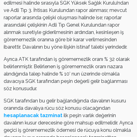
edilmesi halinde sırasıyla SGK Yüksek Sağlık Kurulu’ndan
ve Adli Tıp 3. İhtisas Kurulundan rapor alınması; mevcut
raporlar arasında çelişki oluşması halinde ise; raporlar
arasındaki çelişkinin Adli Tıp Genel Kurulundan rapor
alınmak suretiyle giderilmesinin ardından, kesinleşen iş
görememezlik oranına göre bir karar verilmesinden
ibarettir. Davalının bu yöne ilişkin istinaf talebi yerindedir.
Ayrıca ATK tarafından iş görememezlik oranı % 32 olarak
belirlenmiştir. Belirlenen iş görememezlik oranı nazara
alındığında talep halinde % 10’ nun üzerinde olmakla
davacıya SGK tarafından peşin değerli gelir bağlanması
söz konusudur.
SGK tarafından bu gelir bağlandığında davalının kusuru
oranında davalıya rücu söz konusu olacağından
hesaplanacak tazminat
ilk peşin varlık değerinin
davalının kusur derecesine göre mahsup edilmelidir. Ayrıca
geçici iş görememezlik ödemesi de rücuya konu olmakla