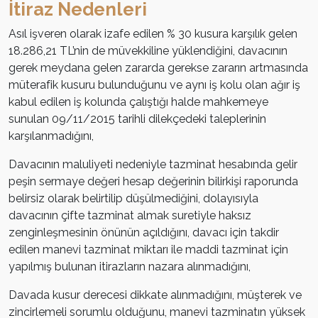
İtiraz Nedenleri
Asıl işveren olarak izafe edilen % 30 kusura karşılık gelen
18.286,21 TL’nin de müvekkiline yüklendiğini, davacının
gerek meydana gelen zararda gerekse zararın artmasında
müterafik kusuru bulunduğunu ve aynı iş kolu olan ağır iş
kabul edilen iş kolunda çalıştığı halde mahkemeye
sunulan 09/11/2015 tarihli dilekçedeki taleplerinin
karşılanmadığını,
Davacının maluliyeti nedeniyle tazminat hesabında gelir
peşin sermaye değeri hesap değerinin bilirkişi raporunda
belirsiz olarak belirtilip düşülmediğini, dolayısıyla
davacının çifte tazminat almak suretiyle haksız
zenginleşmesinin önünün açıldığını, davacı için takdir
edilen manevi tazminat miktarı ile maddi tazminat için
yapılmış bulunan itirazların nazara alınmadığını,
Davada kusur derecesi dikkate alınmadığını, müşterek ve
zincirlemeli sorumlu olduğunu, manevi tazminatın yüksek