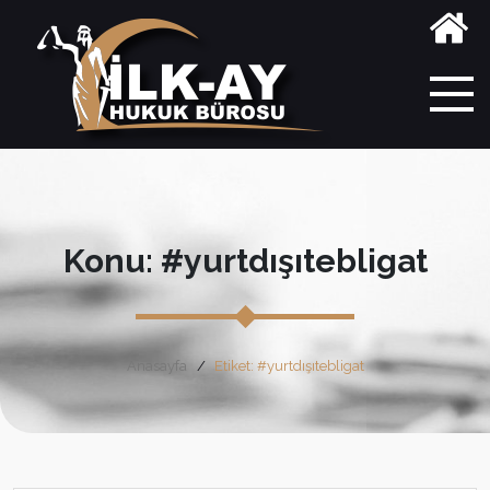
Konu: #yurtdışıtebligat
Anasayfa
Etiket: #yurtdışıtebligat