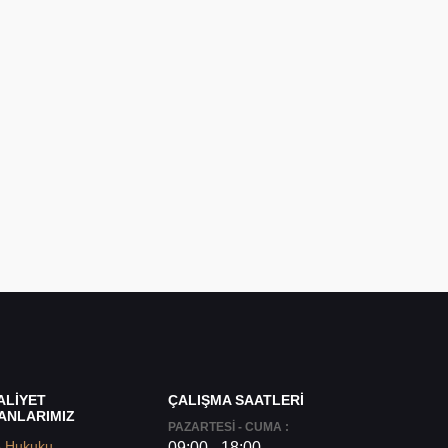
ALİYET
ÇALIŞMA SAATLERİ
ANLARIMIZ
PAZARTESİ - CUMA :
e Hukuku
09:00 - 18:00