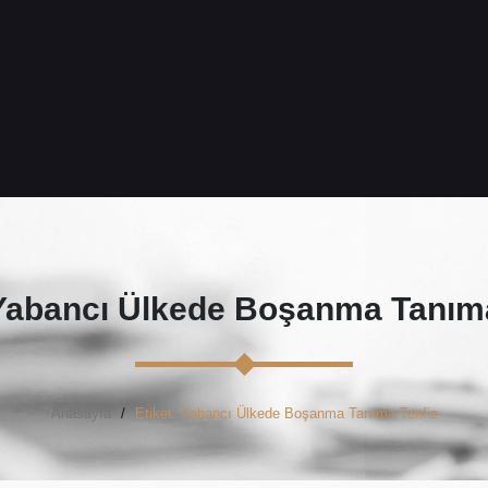
Yabancı Ülkede Boşanma Tanıma
Anasayfa
Etiket: Yabancı Ülkede Boşanma Tanıma Tenfiz