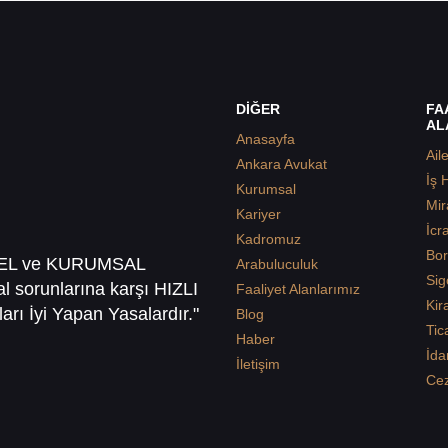
DİĞER
FA
AL
Anasayfa
Ail
Ankara Avukat
İş 
Kurumsal
Mir
Kariyer
İcr
Kadromuz
Bor
SEL ve KURUMSAL
Arabuluculuk
Sig
sal sorunlarına karşı HIZLI
Faaliyet Alanlarımız
Kir
arı İyi Yapan Yasalardır."
Blog
Tic
Haber
İda
İletişim
Ce