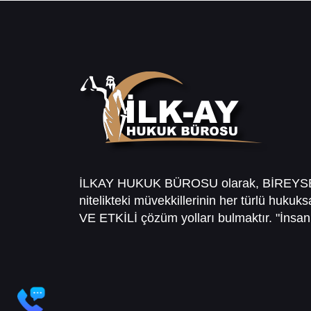
İLKAY HUKUK BÜROSU olarak, BİREY
nitelikteki müvekkillerinin her türlü hukuk
VE ETKİLİ çözüm yolları bulmaktır. "İnsanl