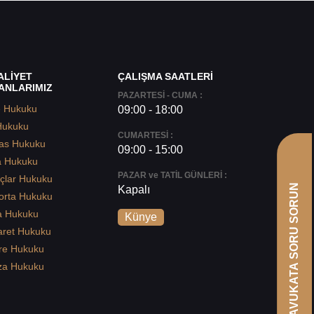
ALİYET
ÇALIŞMA SAATLERİ
ANLARIMIZ
PAZARTESİ - CUMA :
e Hukuku
09:00 - 18:00
Hukuku
CUMARTESİ :
as Hukuku
09:00 - 15:00
a Hukuku
PAZAR ve TATİL GÜNLERİ :
çlar Hukuku
AVUKATA SORU SORUN
Kapalı
orta Hukuku
a Hukuku
Künye
aret Hukuku
re Hukuku
za Hukuku