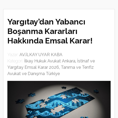
Yargıtay’dan Yabancı
Boşanma Kararları
Hakkında Emsal Karar!
Yazar:
AV.İLKAY UYAR KABA
Kategori:
İlkay Hukuk Avukat Ankara
,
İstinaf ve
Yargıtay Emsal Karar 2026
,
Tanıma ve Tenfiz
Avukat ve Danışma Türkiye