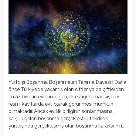
Yurtdışı Boşanma Boşanmaları Tanıma Davası | Daha
önce Türkiye’de yaşamış olan çiftler ya da çiftlerden
en az biri için evlenme gerçekleştiği zaman kişilerin
resmi kayıtlarda evli olarak görünmesi mümkün
olmaktadır. Ancak evlilik birliğinin sonlanmasına
karşılık gelen boşanma gerçekleştiği takdirde
yurtdışında gerçekleşmiş olan boşanma kararlarının…