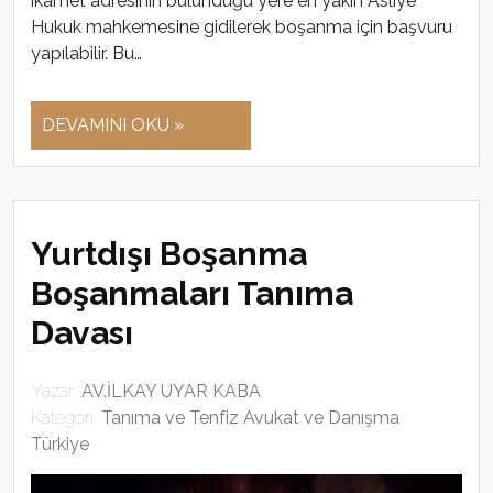
ikamet adresinin bulunduğu yere en yakın Asliye
Hukuk mahkemesine gidilerek boşanma için başvuru
yapılabilir. Bu…
DEVAMINI OKU »
Yurtdışı Boşanma
Boşanmaları Tanıma
Davası
Yazar:
AV.İLKAY UYAR KABA
Kategori:
Tanıma ve Tenfiz Avukat ve Danışma
Türkiye