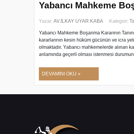
Yabancı Mahkeme Boş
Yazar:
AV.İLKAY UYAR KABA
Kategori:
T
Yabancı Mahkeme Boşanma Kararının Tanın
kararlarının kesin hüküm gücünün ve icra y
olmaktadır. Yabancı mahkemelerde alınan kara
anlamında geçerli olması istenmesi durumu
DEVAMINI OKU »