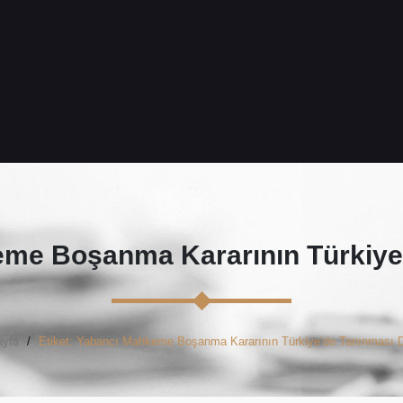
me Boşanma Kararının Türkiye
yfa
Etiket: Yabancı Mahkeme Boşanma Kararının Türkiye’de Tanınması 